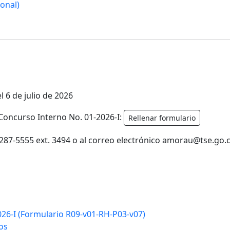
onal)
el 6 de julio de 2026
oncurso Interno No. 01-2026-I:
(Se
Rellenar formulario
abre
en
287-5555 ext. 3494 o al correo electrónico amorau@tse.go.
una
pestaña
nueva)
026-I (Formulario R09-v01-RH-P03-v07)
os