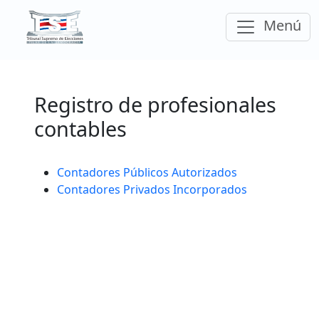
Ir a la página principal del Tribunal Supremo
Despleg
Menú
el
Registro de profesionales
contables
Contadores Públicos Autorizados
Contadores Privados Incorporados