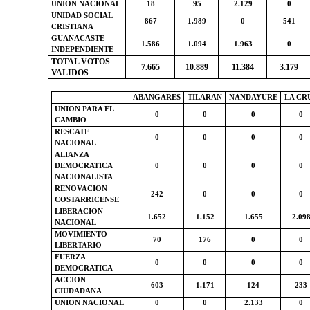
UNION NACIONAL
18
95
2.129
0
UNIDAD SOCIAL
867
1.989
0
541
CRISTIANA
GUANACASTE
1.586
1.094
1.963
0
INDEPENDIENTE
TOTAL VOTOS
7.665
10.889
11.384
3.179
VALIDOS
ABANGARES
TILARAN
NANDAYURE
LA CR
UNION PARA EL
0
0
0
0
CAMBIO
RESCATE
0
0
0
0
NACIONAL
ALIANZA
DEMOCRATICA
0
0
0
0
NACIONALISTA
RENOVACION
242
0
0
0
COSTARRICENSE
LIBERACION
1.652
1.152
1.655
2.09
NACIONAL
MOVIMIENTO
70
176
0
0
LIBERTARIO
FUERZA
0
0
0
0
DEMOCRATICA
ACCION
603
1.171
124
233
CIUDADANA
UNION NACIONAL
0
0
2.133
0