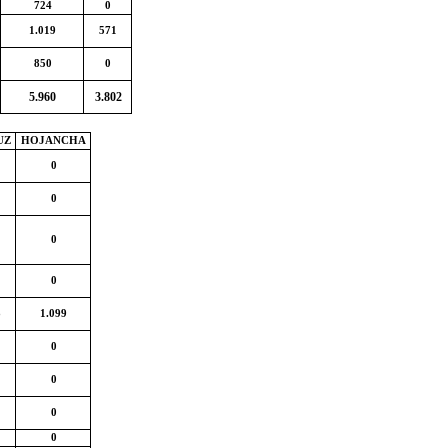
724
0
1.019
571
850
0
5.960
3.802
UZ
HOJANCHA
0
0
0
0
8
1.099
0
0
0
0