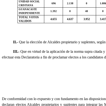
UNIDAD SOCIAL
696
2.138
0
1.08
CRISTIANA
GUANACASTE
1.392
0
40
0
INDEPENDIENTE
TOTAL VOTOS
4.655
4.637
3.952
3.41
VALIDOS
II.-
Que la elección de Alcaldes propietario y suplentes, según 
III.-
Que en virtud de la aplicación de la norma supra citada y
efectuar esta Declaratoria a fin de proclamar electos a los candidatos
De conformidad con lo expuesto y con fundamento en las disposiciones 
declaran electos Alcaldes propietarios y suplentes para integrar las