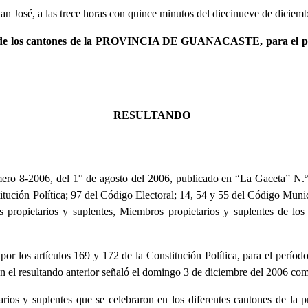
an José, a las trece horas con quince minutos del diecinueve de diciemb
 de los cantones de la PROVINCIA DE GUANACASTE, para el período
RESULTANDO
o 8-2006, del 1° de agosto del 2006, publicado en “La Gaceta” N.º 
stitución Política; 97 del Código Electoral; 14, 54 y 55 del Código Muni
s propietarios y suplentes, Miembros propietarios y suplentes de lo
or los artículos 169 y 172 de la Constitución Política, para el período 
 en el resultando anterior señaló el domingo 3 de diciembre del 2006 co
arios y suplentes que se celebraron en los diferentes cantones de la 