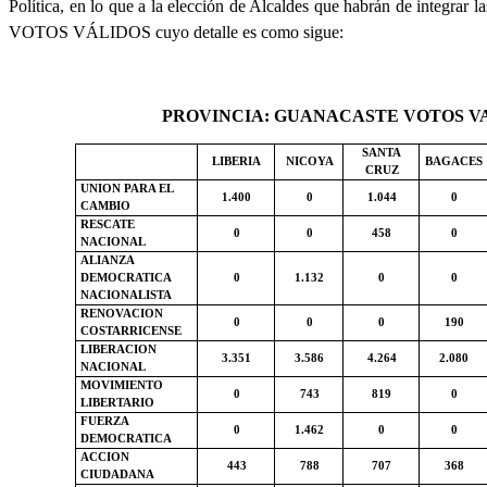
Política, en lo que a la elección de Alcaldes que habrán de integrar 
VOTOS VÁLIDOS cuyo detalle es como sigue:
PROVINCIA: GUANACASTE VOTOS VA
SANTA
LIBERIA
NICOYA
BAGACES
CRUZ
UNION PARA EL
1.400
0
1.044
0
CAMBIO
RESCATE
0
0
458
0
NACIONAL
ALIANZA
DEMOCRATICA
0
1.132
0
0
NACIONALISTA
RENOVACION
0
0
0
190
COSTARRICENSE
LIBERACION
3.351
3.586
4.264
2.080
NACIONAL
MOVIMIENTO
0
743
819
0
LIBERTARIO
FUERZA
0
1.462
0
0
DEMOCRATICA
ACCION
443
788
707
368
CIUDADANA