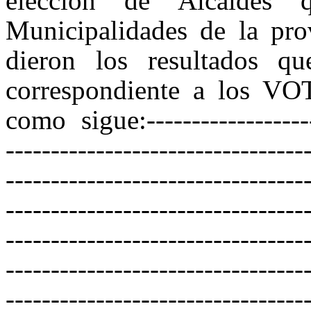
elección de Alcaldes 
Municipalidades de la prov
dieron los resultados q
correspondiente a los V
como sigue:--------------------
---------------------------------
---------------------------------
---------------------------------
---------------------------------
---------------------------------
---------------------------------