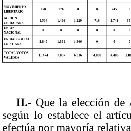
MOVIMIENTO
258
776
0
0
245
0
LIBERTARIO
ACCION
1.534
1.466
1.229
716
2.741
65
CIUDADANA
UNION
0
0
0
0
0
0
NACIONAL
UNIDAD SOCIAL
2.840
1.861
1.366
0
0
0
CRISTIANA
TOTAL VOTOS
11.474
7.857
6.316
4.830
4.496
2.8
VALIDOS
II.-
Que la elección de A
según lo establece el artíc
efectúa por mayoría relativ