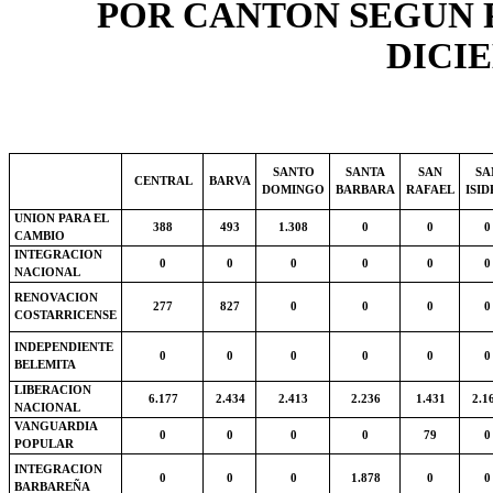
POR CANTON SEGUN 
DICIE
SANTO
SANTA
SAN
SA
CENTRAL
BARVA
DOMINGO
BARBARA
RAFAEL
ISI
UNION PARA EL
388
493
1.308
0
0
0
CAMBIO
INTEGRACION
0
0
0
0
0
0
NACIONAL
RENOVACION
277
827
0
0
0
0
COSTARRICENSE
INDEPENDIENTE
0
0
0
0
0
0
BELEMITA
LIBERACION
6.177
2.434
2.413
2.236
1.431
2.1
NACIONAL
VANGUARDIA
0
0
0
0
79
0
POPULAR
INTEGRACION
0
0
0
1.878
0
0
BARBAREÑA