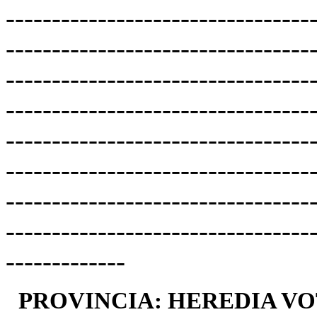
---------------------------------
---------------------------------
---------------------------------
---------------------------------
---------------------------------
---------------------------------
---------------------------------
---------------------------------
-------------
PROVINCIA: HEREDIA VO