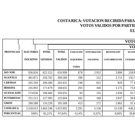
COSTA RICA: VOTACION RECIBIDA PAR
VOTOS VALIDOS POR PARTI
EL
VOTO
VO
PROVINCIAS
ELECTORES
TOTAL
TOTAL
COALICION
INTEGRACION
RENOVACION
ACCIO
INSCRITOS
GENERAL
VALIDOS
IZQUIERDA
NACIONAL
COSTARRICENSE
CIUDAD
UNIDA
SAN JOSE
936.826
622.125
610.999
878
2.952
3.886
258.
ALAJUELA
465.871
316.782
309.580
290
512
2.711
135.
CARTAGO
295.194
206.580
202.031
248
651
829
77.
HEREDIA
245.993
171.679
168.635
203
446
1.175
73.
GUANACASTE
174.630
108.460
104.635
94
135
2.030
32.
PUNTARENAS
231.511
127.383
122.604
165
168
2.047
36.
LIMON
200.588
110.239
105.508
413
272
2.861
31.
COSTA RICA
2.550.613
1.663.248
1.623.992
2.291
5.136
15.539
646.
PORCENTUAL
100%
65,21%
97,64%
0,14%
0,32%
0,96%
39,