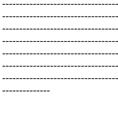
---------------------------------
---------------------------------
---------------------------------
---------------------------------
---------------------------------
---------------------------------
---------------------------------
--------------