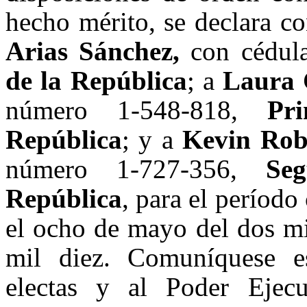
hecho mérito, se declara c
Arias Sánchez,
con cédul
de la República
; a
Laura 
número 1-548-818,
Prim
República
; y a
Kevin Rob
número 1-727-356,
Segu
República
, para el período
el ocho de mayo del dos mi
mil diez. Comuníquese es
electas y al Poder Ejec