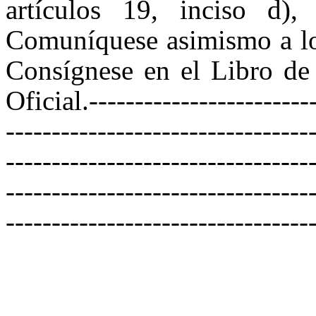
artículos 19, inciso d)
Comuníquese asimismo a los
Consígnese en el Libro de 
Oficial.-------------------------
---------------------------------
---------------------------------
---------------------------------
---------------------------------