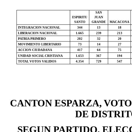
SAN
ESPIRITU
JUAN
SANTO
GRANDE
MACACONA
INTEGRACION NACIONAL
344
13
18
LIBERACION NACIONAL
1.665
239
213
PATRIA PRIMERO
202
32
20
MOVIMIENTO LIBERTARIO
73
14
27
ACCION CIUDADANA
417
64
75
UNIDAD SOCIAL CRISTIANA
1.653
367
194
TOTAL VOTOS VALIDOS
4.354
729
547
CANTON ESPARZA, VOTO
DE DISTRIT
SEGUN PARTIDO, ELECC