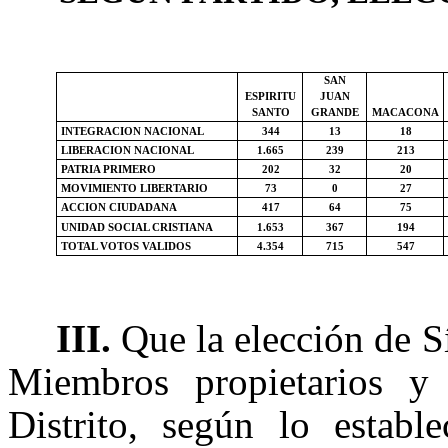
SAN
ESPIRITU
JUAN
SANTO
GRANDE
MACACONA
INTEGRACION NACIONAL
344
13
18
LIBERACION NACIONAL
1.665
239
213
PATRIA PRIMERO
202
32
20
MOVIMIENTO LIBERTARIO
73
0
27
ACCION CIUDADANA
417
64
75
UNIDAD SOCIAL CRISTIANA
1.653
367
194
TOTAL VOTOS VALIDOS
4.354
715
547
III.
Que la elección de S
Miembros propietarios y
Distrito, según lo estable