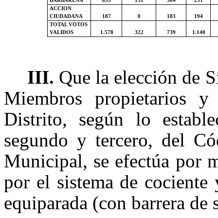
BARBAREÑA
835
151
304
231
ACCION
CIUDADANA
187
0
183
194
TOTAL VOTOS
VALIDOS
1.578
322
739
1.140
III.
Que la elección de S
Miembros propietarios y
Distrito, según lo estable
segundo y tercero, del Có
Municipal, se efectúa por m
por el sistema de cociente
equiparada (con barrera de 