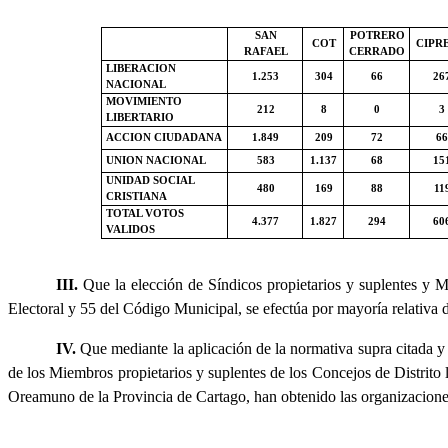
SAN
POTRERO
COT
CIPR
RAFAEL
CERRADO
LIBERACION
1.253
304
66
26
NACIONAL
MOVIMIENTO
212
8
0
3
LIBERTARIO
ACCION CIUDADANA
1.849
209
72
66
UNION NACIONAL
583
1.137
68
15
UNIDAD SOCIAL
480
169
88
11
CRISTIANA
TOTAL VOTOS
4.377
1.827
294
60
VALIDOS
III.
Que la elección de Síndicos propietarios y suplentes y M
Electoral y 55 del Código Municipal, se efectúa por mayoría relativa d
IV.
Que mediante la aplicación de la normativa supra citada y p
de los Miembros propietarios y suplentes de los Concejos de Distrito l
Oreamuno de la Provincia de Cartago, han obtenido las organizaciones 