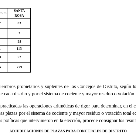
SANTA
ESES
ROSA
7
83
3
28
1
113
9
52
6
279
iembros propietarios y suplentes de los Concejos de Distrito, según lo
e cada distrito y por el sistema de cociente y mayor residuo o votación 
racticadas las operaciones aritméticas de rigor para determinar, en el c
as plazas por el sistema de cociente y mayor residuo o votación total e
políticas que intervinieron en la elección, procede consignar los resul
ADJUDICACIONES DE PLAZAS PARA CONCEJALES DE DISTRITO