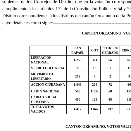
suplentes de los Concejos de Distrito, que en la votación correspon
cumplimiento a los artículos 172 de la Constitución Política y 54 y 
Distrito correspondientes a los distritos del cantón Oreamuno de la
cuyo detalle es como sigue:------------------------------------------------------
CANTON OREAMUNO, VOTOS
SAN
POTRERO
COT
CIPR
RAFAEL
CERRADO
LIBERACION
1.253
304
66
26
NACIONAL
VERDE ECOLOGISTA
35
15
1
11
MOVIMIENTO
212
8
2
3
LIBERTARIO
ACCION CIUDADANA
1.849
209
72
66
UNION NACIONAL
583
1.137
68
15
UNIDAD SOCIAL
480
169
88
11
CRISTIANA
TOTAL VOTOS
4.412
1.842
297
61
VALIDOS
CANTON OREAMUNO, VOTOS VALIDO