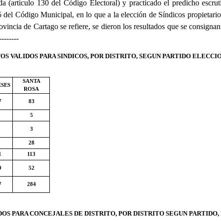
da (artículo 130 del Código Electoral) y practicado el predicho escru
55 del Código Municipal, en lo que a la elección de Síndicos propietari
 Provincia de Cartago se refiere, se dieron los resultados que se cons
-------
 VALIDOS PARA SINDICOS, POR DISTRITO, SEGUN PARTIDO ELECCIO
SANTA
ESES
ROSA
7
83
5
3
28
1
113
9
52
7
284
S PARA CONCEJALES DE DISTRITO, POR DISTRITO SEGUN PARTIDO, 