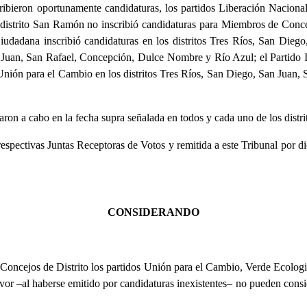
cribieron oportunamente candidaturas, los partidos Liberación Naciona
 distrito San Ramón no inscribió candidaturas para Miembros de Concej
Ciudadana inscribió candidaturas en los distritos Tres Ríos, San D
an Juan, San Rafael, Concepción, Dulce Nombre y Río Azul; el Partido In
Unión para el Cambio en los distritos Tres Ríos, San Diego, San Jua
aron a cabo en la fecha supra señalada en todos y cada uno de los distr
 respectivas Juntas Receptoras de Votos y remitida a este Tribunal por 
CONSIDERANDO
Concejos de Distrito los partidos Unión para el Cambio, Verde Ecologis
favor –al haberse emitido por candidaturas inexistentes– no pueden cons