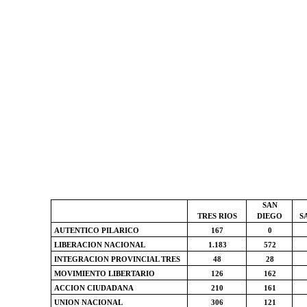
SAN
TRES RIOS
DIEGO
S
AUTENTICO PILARICO
167
0
LIBERACION NACIONAL
1.183
572
INTEGRACION PROVINCIAL TRES
48
28
MOVIMIENTO LIBERTARIO
126
162
ACCION CIUDADANA
210
161
UNION NACIONAL
306
121