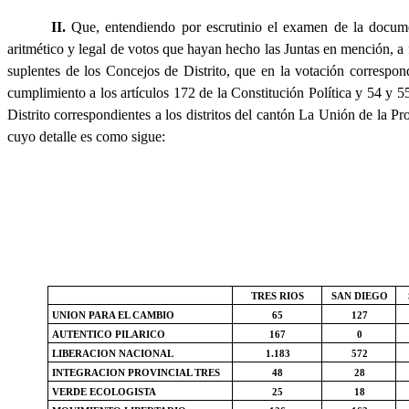
II.
Que, entendiendo por escrutinio el examen de la documen
aritmético y legal de votos que hayan hecho las Juntas en mención, a f
suplentes de los Concejos de Distrito, que en la votación correspon
cumplimiento a los artículos 172 de la Constitución Política y 54 y 
Distrito correspondientes a los distritos del cantón La Unión de la
cuyo detalle es como sigue:
TRES RIOS
SAN DIEGO
UNION PARA EL CAMBIO
65
127
AUTENTICO PILARICO
167
0
LIBERACION NACIONAL
1.183
572
INTEGRACION PROVINCIAL TRES
48
28
VERDE ECOLOGISTA
25
18