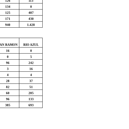
126
113
134
0
125
407
171
430
940
1.428
SAN RAMON
RIO AZUL
16
0
0
5
96
242
3
16
4
4
28
37
82
51
60
205
96
133
385
693