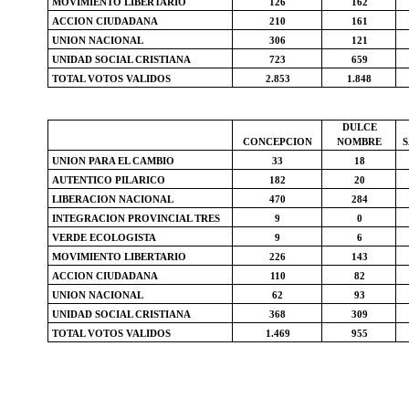
MOVIMIENTO LIBERTARIO
126
162
ACCION CIUDADANA
210
161
UNION NACIONAL
306
121
UNIDAD SOCIAL CRISTIANA
723
659
TOTAL VOTOS VALIDOS
2.853
1.848
DULCE
CONCEPCION
NOMBRE
UNION PARA EL CAMBIO
33
18
AUTENTICO PILARICO
182
20
LIBERACION NACIONAL
470
284
INTEGRACION PROVINCIAL TRES
9
0
VERDE ECOLOGISTA
9
6
MOVIMIENTO LIBERTARIO
226
143
ACCION CIUDADANA
110
82
UNION NACIONAL
62
93
UNIDAD SOCIAL CRISTIANA
368
309
TOTAL VOTOS VALIDOS
1.469
955