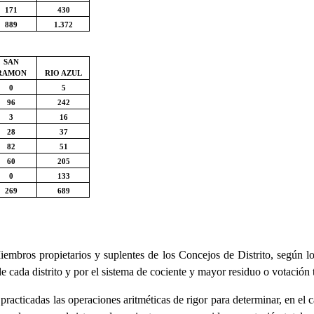
171
430
889
1.372
SAN
RAMON
RIO AZUL
0
5
96
242
3
16
28
37
82
51
60
205
0
133
269
689
iembros propietarios y suplentes de los Concejos de Distrito, según lo
e cada distrito y por el sistema de cociente y mayor residuo o votación 
racticadas las operaciones aritméticas de rigor para determinar, en el c