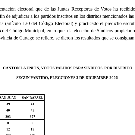
tación electoral que de las Juntas Receptoras de Votos ha recibido 
in de adjudicar a los partidos inscritos en los distritos mencionados la
da (artículo 130 del Código Electoral) y practicado el predicho escru
55 del Código Municipal, en lo que a la elección de Síndicos propietari
 Provincia de Cartago se refiere, se dieron los resultados que se cons
CANTON LA UNION, VOTOS VALIDOS PARA SINDICOS, POR DISTRITO
SEGUN PARTIDO, ELECCIONES 3 DE DICIEMBRE 2006
SAN JUAN
SAN RAFAEL
39
41
40
45
293
377
0
0
12
15