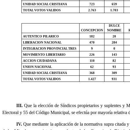
UNIDAD SOCIAL CRISTIANA
723
659
TOTAL VOTOS VALIDOS
2.763
1.703
DULCE
CONCEPCION
NOMBRE
AUTENTICO PILARICO
182
20
LIBERACION NACIONAL
470
284
INTEGRACION PROVINCIAL TRES
9
0
MOVIMIENTO LIBERTARIO
226
143
ACCION CIUDADANA
110
82
UNION NACIONAL
62
93
UNIDAD SOCIAL CRISTIANA
368
309
TOTAL VOTOS VALIDOS
1.427
931
III.
Que la elección de Síndicos propietarios y suplentes y M
Electoral y 55 del Código Municipal, se efectúa por mayoría relativa d
IV.
Que mediante la aplicación de la normativa supra citada y p