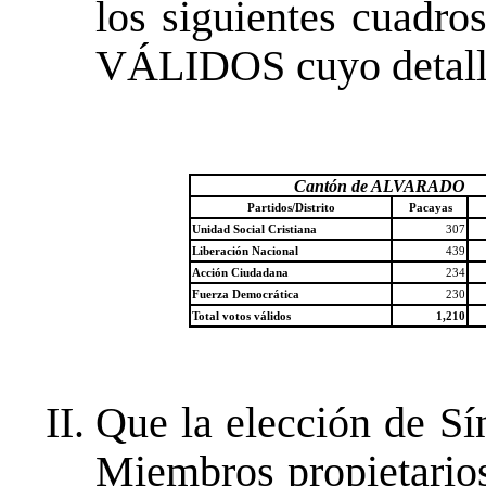
los siguientes cuadr
VÁLIDOS cuyo detalle
Cantón de ALVARADO
Partidos/Distrito
Pacayas
Unidad Social Cristiana
307
Liberación Nacional
439
Acción Ciudadana
234
Fuerza Democrática
230
Total votos válidos
1,210
Que la elección de Sí
Miembros propietarios