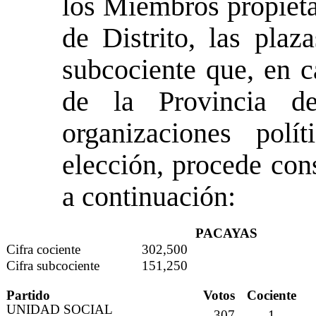
los Miembros propieta
de Distrito, las plaz
subcociente que, en c
de la Provincia d
organizaciones polí
elección, procede con
a continuación:
PACAYAS
Cifra cociente
302,500
Cifra subcociente
151,250
Partido
Votos
Cociente
UNIDAD SOCIAL
307
1