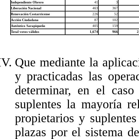
Independiente Obrero
41
3
Liberación Nacional
463
367
Renovación Costarricense
226
52
Acción Ciudadana
87
102
Auténtico Sarapiqueño
405
159
Total votos válidos
1,674
966
2
Que mediante la aplicac
y practicadas las opera
determinar, en el caso
suplentes la mayoría r
propietarios y suplentes
plazas por el sistema d