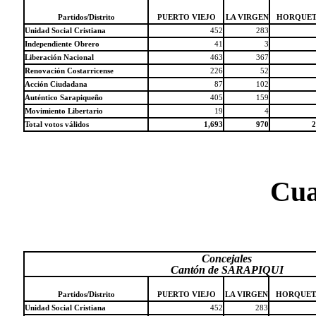
Partidos/Distrito
PUERTO VIEJO
LA VIRGEN
HORQUET
Unidad Social Cristiana
452
283
Independiente Obrero
41
3
Liberación Nacional
463
367
Renovación Costarricense
226
52
Acción Ciudadana
87
102
Auténtico Sarapiqueño
405
159
Movimiento Libertario
19
4
Total votos válidos
1,693
970
2
Cua
Concejales
Cantón de SARAPIQUI
Partidos/Distrito
PUERTO VIEJO
LA VIRGEN
HORQUET
Unidad Social Cristiana
452
283