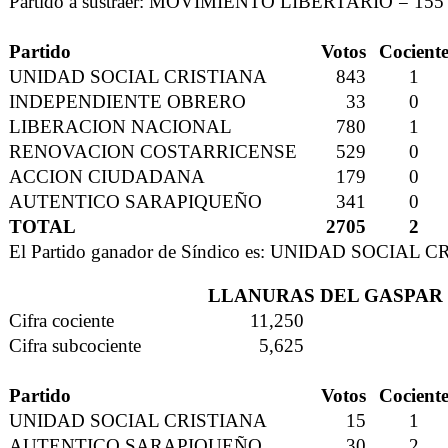
Partido a sustraer: MOVIMIENTO LIBERTARIO = 155
Partido
Votos
Cocient
UNIDAD SOCIAL CRISTIANA
843
1
INDEPENDIENTE OBRERO
33
0
LIBERACION NACIONAL
780
1
RENOVACION COSTARRICENSE
529
0
ACCION CIUDADANA
179
0
AUTENTICO SARAPIQUEÑO
341
0
TOTAL
2705
2
El Partido ganador de Síndico es: UNIDAD SOCIAL 
LLANURAS DEL GASPAR
Cifra cociente
11,250
Cifra subcociente
5,625
Partido
Votos
Cocient
UNIDAD SOCIAL CRISTIANA
15
1
AUTENTICO SARAPIQUEÑO
30
2