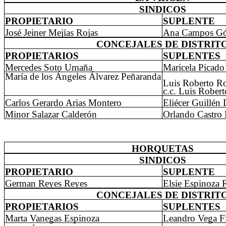
SINDICOS
PROPIETARIO
SUPLENTE
José Jeiner Mejías Rojas
Ana Campos G
CONCEJALES DE DISTRIT
PROPIETARIOS
SUPLENTES
Mercedes Soto Umaña
Maricela Picado
María de los Ángeles Álvarez Peñaranda
Luis Roberto R
c.c. Luis Robe
Carlos Gerardo Arias Montero
Eliécer Guillén
Minor Salazar Calderón
Orlando Castro
HORQUETAS
SINDICOS
PROPIETARIO
SUPLENTE
German Reyes Reyes
Elsie Espinoza 
CONCEJALES DE DISTRIT
PROPIETARIOS
SUPLENTES
Marta Vanegas Espinoza
Leandro Vega F