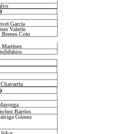
alvo
O
ivel García
enes Valerín
th Brenes Coto
 Martínez
andidatura
 Chavarría
O
 Mayorga
nchez Barrios
oáiciga Gómez
 Sibar