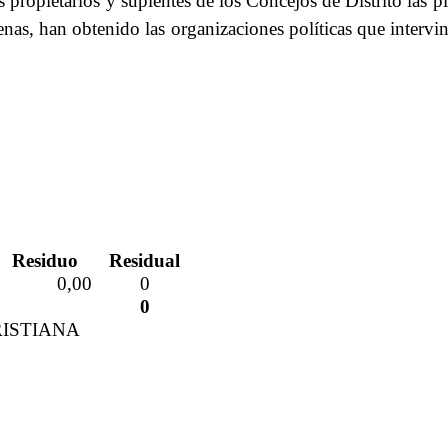
 propietarios y suplentes de los Concejos de Distrito las p
enas, han obtenido las organizaciones políticas que intervi
Residuo
Residual
0,00
0
0
CRISTIANA