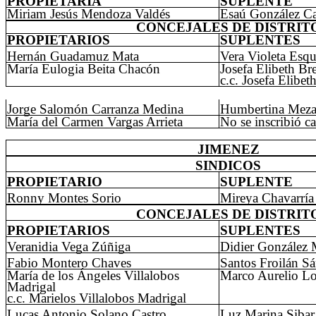
PROPIETARIA
SUPLENTE
Miriam Jesús Mendoza Valdés
Esaú González C
CONCEJALES DE DISTRIT
PROPIETARIOS
SUPLENTES
Hernán Guadamuz Mata
Vera Violeta Esqu
María Eulogia Beita Chacón
Josefa Elibeth Br
c.c. Josefa Elibe
Jorge Salomón Carranza Medina
Humbertina Meza
María del Carmen Vargas Arrieta
No se inscribió c
JIMENEZ
SINDICOS
PROPIETARIO
SUPLENTE
Ronny Montes Sorio
Mireya Chavarría
CONCEJALES DE DISTRIT
PROPIETARIOS
SUPLENTES
Veranidia Vega Zúñiga
Didier González
Fabio Montero Chaves
Santos Froilán Sá
María de los Ángeles Villalobos
Marco Aurelio L
Madrigal
c.c. Marielos Villalobos Madrigal
Lucas Antonio Solano Castro
Luz Marina Sibar