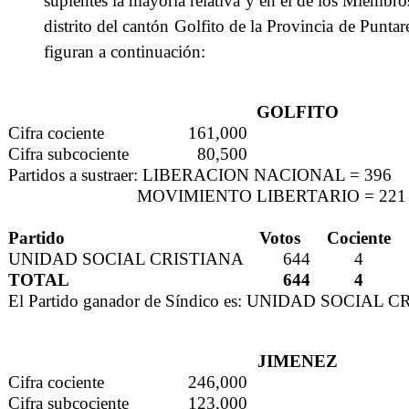
suplentes la mayoría relativa y en el de los Miembros
distrito del cantón Golfito de la Provincia de Puntar
figuran a continuación:
GOLFITO
Cifra cociente
161,000
Cifra subcociente
80,500
Partidos a sustraer: LIBERACION NACIONAL = 396
MOVIMIENTO LIBERTARIO = 221
Partido
Votos
Cociente
UNIDAD SOCIAL CRISTIANA
644
4
TOTAL
644
4
El Partido ganador de Síndico es: UNIDAD SOCIAL 
JIMENEZ
Cifra cociente
246,000
Cifra subcociente
123,000