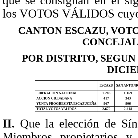
que se consignan en el sig
los VOTOS VÁLIDOS cuyo d
CANTON ESCAZU, VOTO
CONCEJAL
POR DISTRITO, SEGUN
DICI
ESCAZU
SAN ANTONI
LIBERACION NACIONAL
1.286
1.169
ACCION CIUDADANA
417
343
YUNTA PROGRESISTA ESCAZUCEÑA
967
906
TOTAL VOTOS VALIDOS
2.670
2.418
II.
Que la elección de Sín
Miembros propietarios y