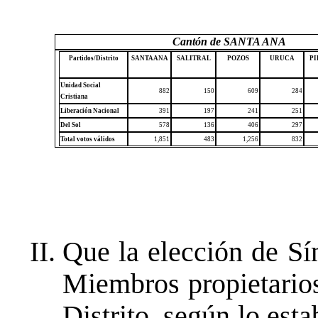
Cantón de SANTA ANA
Partidos/Distrito
SANTA ANA
SALITRAL
POZOS
URUCA
PI
Unidad Social
882
150
609
284
Cristiana
Liberación Nacional
391
197
241
251
Del Sol
578
136
406
297
Total votos válidos
1,851
483
1,256
832
Que la elección de Sí
Miembros propietarios
Distrito, según lo esta