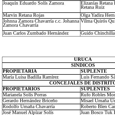
Joaquín Eduardo Solís Zamora
Elizanías Retana 
Retana Ruiz
Marvin Retana Rojas
Olga Yadira Hern
Johnna Zamora Chavarría c.c. Johanna
Vilma Quirós Qu
Zamora Chavarría
Juan Carlos Zumbado Hernández
Guido Chinchilla
URUCA
SINDICOS
PROPIETARIA
SUPLENTE
María Luisa Badilla Ramírez
Luis Fernando S
CONCEJALES DE DISTRIT
PROPIETARIOS
SUPLENTES
Marianela Solís Porras
Rufo Robles Mo
Gerardo Hernández Briceño
Misael Umaña U
Rodolfo Umaña Chavarría
Roberto Blen C
José Manuel Alpízar Solís
Juan Bosco Tuk 