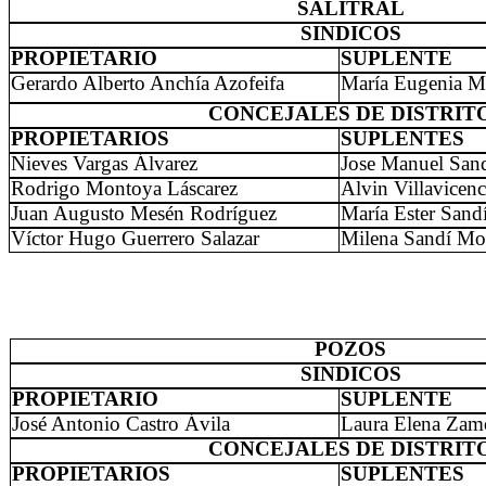
SALITRAL
SINDICOS
PROPIETARIO
SUPLENTE
Gerardo Alberto Anchía Azofeifa
María Eugenia Ma
CONCEJALES DE DISTRIT
PROPIETARIOS
SUPLENTES
Nieves Vargas Álvarez
Jose Manuel San
Rodrigo Montoya Láscarez
Alvin Villavicen
Juan Augusto Mesén Rodríguez
María Ester Sand
Víctor Hugo Guerrero Salazar
Milena Sandí Mo
POZOS
SINDICOS
PROPIETARIO
SUPLENTE
José Antonio Castro Ávila
Laura Elena Zam
CONCEJALES DE DISTRIT
PROPIETARIOS
SUPLENTES