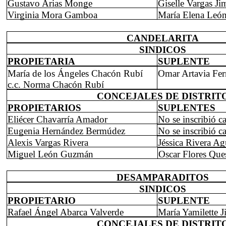
Gustavo Arias Monge
Giselle Vargas Ji
Virginia Mora Gamboa
María Elena Leó
CANDELARITA
SINDICOS
PROPIETARIA
SUPLENTE
María de los Ángeles Chacón Rubí
Omar Artavia Fe
c.c. Norma Chacón Rubí
CONCEJALES DE DISTRIT
PROPIETARIOS
SUPLENTES
Eliécer Chavarría Amador
No se inscribió c
Eugenia Hernández Bermúdez
No se inscribió c
Alexis Vargas Rivera
Jéssica Rivera Ag
Miguel León Guzmán
Oscar Flores Que
DESAMPARADITOS
SINDICOS
PROPIETARIO
SUPLENTE
Rafael Ángel Abarca Valverde
María Yamilette 
CONCEJALES DE DISTRIT