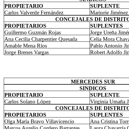
PROPIETARIO
SUPLENTE
Carlos Valverde Fernández
Marjorie Jiménez
CONCEJALES DE DISTRIT
PROPIETARIOS
SUPLENTES
Guillermo Guzmán Rojas
Jorge Ureña Jimé
Ana Cecilia Charpentier Quesada
Celia Mora Chava
Amable Mena Ríos
Pablo Antonio J
Jorge Brenes Vargas
Robert Adolfo Ji
MERCEDES SUR
SINDICOS
PROPIETARIO
SUPLENTE
Carlos Solano López
Virginia Umaña 
CONCEJALES DE DISTRIT
PROPIETARIOS
SUPLENTES
Olga María Bravo Villavicencio
Ana Cristina Torr
Marcos Aurelio Cordero Barrantes
Laura Chavarría