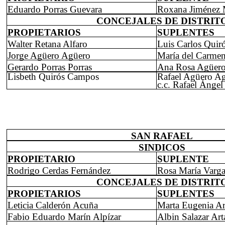
Eduardo Porras Guevara
Roxana Jiménez 
CONCEJALES DE DISTRIT
PROPIETARIOS
SUPLENTES
Walter Retana Alfaro
Luis Carlos Quir
Jorge Agüero Agüero
María del Carme
Gerardo Porras Porras
Ana Rosa Agüero
Lisbeth Quirós Campos
Rafael Agüero A
c.c. Rafael Ánge
SAN RAFAEL
SINDICOS
PROPIETARIO
SUPLENTE
Rodrigo Cerdas Fernández
Rosa María Varga
CONCEJALES DE DISTRIT
PROPIETARIOS
SUPLENTES
Leticia Calderón Acuña
Marta Eugenia Ar
Fabio Eduardo Marín Alpízar
Albin Salazar Art