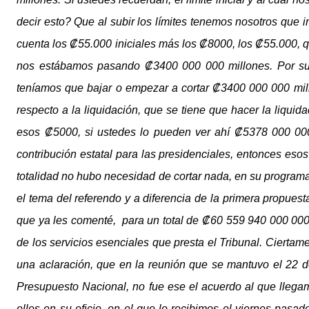
decir esto? Que al subir los límites tenemos nosotros que 
cuenta los ₡55.000 iniciales más los ₡8000, los ₡55.000, q
nos estábamos pasando ₡3400 000 000 millones. Por supu
teníamos que bajar o empezar a cortar ₡3400 000 000 mi
respecto a la liquidación, que se tiene que hacer la liquid
esos ₡5000, si ustedes lo pueden ver ahí ₡5378 000 000 m
contribución estatal para las presidenciales, entonces eso
totalidad no hubo necesidad de cortar nada, en su programa 
el tema del referendo y a diferencia de la primera propuesta
que ya les comenté,
para un total de ₡60 559 940 000 000 
de los servicios esenciales que presta el Tribunal. Cierta
una aclaración, que en la reunión que se mantuvo el 22 d
Presupuesto Nacional, no fue ese el acuerdo al que llegam
ellos en su oficio, en el que lo recibimos el viernes pasa