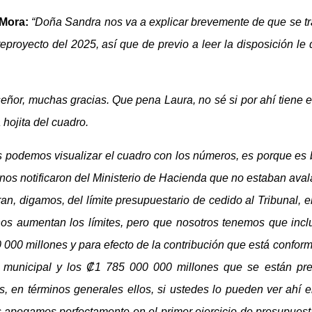
 Mora:
“Doña Sandra nos va a explicar brevemente de que se tra
proyecto del 2025, así que de previo a leer la disposición le
señor, muchas gracias.
Que pena Laura, no sé si por ahí tiene el
 hojita del cuadro.
s podemos visualizar el cuadro con los números, es porque es b
, nos notificaron del Ministerio de Hacienda que no estaban av
an, digamos, del límite presupuestario de cedido al Tribunal, el
nos aumentan los límites, pero que nosotros tenemos que inc
000 millones y para efecto de la contribución que está conform
al municipal y los ₡1 785 000 000 millones que se están pre
es, en términos generales ellos, si ustedes lo pueden ver ahí 
l nos apegamos perfectamente en el primer ejercicio de presupue