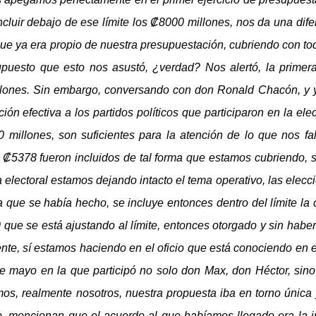
incluir debajo de ese límite los ₡8000 millones, nos da una di
ue ya era propio de nuestra presupuestación, cubriendo con tod
esto que esto nos asustó, ¿verdad? Nos alertó, la primera 
llones. Sin embargo, conversando con don Ronald Chacón, y 
ación efectiva a los partidos políticos que participaron en la 
illones, son suficientes para la atención de lo que nos fal
s ₡5378 fueron incluidos de tal forma que estamos cubriendo, 
electoral estamos dejando intacto el tema operativo, las elecc
 que se había hecho, se incluye entonces dentro del límite la c
que se está ajustando al límite, entonces otorgado y sin haber 
mente, sí estamos haciendo en el oficio que está conociendo e
e mayo en la que participó no solo don Max, don Héctor, sino 
os, realmente nosotros, nuestra propuesta iba en torno única y
do, mencionan que el acuerdo al que habíamos llegado era la i