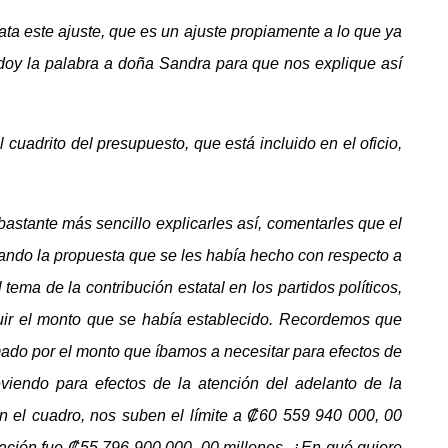
ta este ajuste, que es un ajuste propiamente a lo que ya
 doy la palabra a doña Sandra para que nos explique así
 cuadrito del presupuesto, que está incluido en el oficio,
astante más sencillo explicarles así, comentarles que el
alando la propuesta que se les había hecho con respecto a
 tema de la contribución estatal en los partidos políticos,
luir el monto que se había establecido. Recordemos que
ado por el monto que íbamos a necesitar para efectos de
viendo para efectos de la atención del adelanto de la
en el cuadro, nos suben el límite a ₡60 559 940 000, 00
stación fue ₡55 796 900 000, 00 millones. ¿En qué quiere