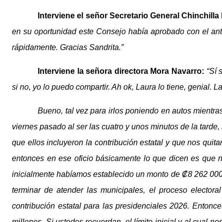
Interviene el señor
Secretario General
Chinchilla
en su oportunidad este Consejo había aprobado con el ante
rápidamente. Gracias Sandrita.”
Interviene la señora directora Mora Navarro:
“Sí 
si no, yo lo puedo compartir.
Ah ok, Laura lo tiene, genial. La
Bueno, tal vez para irlos poniendo en autos mientra
viernes pasado al ser las cuatro y unos minutos de la tarde
que ellos incluyeron la contribución estatal y que nos quitar
entonces en ese oficio básicamente lo que dicen es que 
inicialmente habíamos establecido un monto de ₡8 262 000 
terminar de atender las municipales, el proceso elector
contribución estatal para las presidenciales 2026. Entonc
millones. Si ustedes recuerdan, el límite inicial y al cua