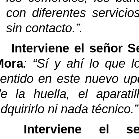
con diferentes servicios
sin contacto
.”
.
Interviene el señor S
Mora
: “
Sí y ahí lo que 
entido en este nuevo upd
e la huella, el aparati
dquirirlo ni nada técnico
.”
Interviene el 