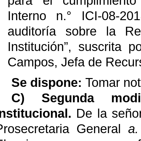
para el cumplimiento
Interno n.° ICI-08-20
auditoría sobre la R
Institución”, suscrita 
Campos, Jefa de Recu
Se dispone:
Tomar no
C) Segunda modif
institucional.
De la seño
Prosecretaria General
a.