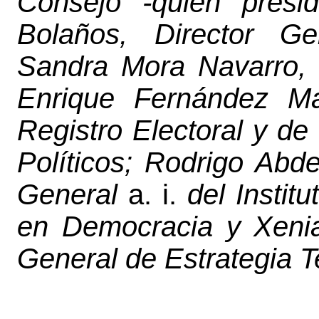
Consejo
-quien presid
Bolaños
, Director Ge
Sandra Mora Navarro, D
Enrique Fernández M
Registro Electoral y de
Políticos
; Rodrigo Abd
General
a. i.
del Instit
en Democracia
y Xenia
General de Estrategia T