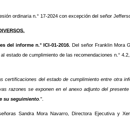
sesión ordinaria
n.°
17-2024 con excepción del señor Jefferso
DIVERSOS.
es del informe
n.°
ICI-01-2016.
Del señor Franklin Mora G
 al e
stado de cumplimiento de las recomendaciones
n.°
4.2
las certificaciones del estado de cumplimiento entre otra 
as razones se exponen en el anexo adjunto del presente of
de su seguimiento
.
".
 señoras Sandra Mora Navarro,
Directora Ejecutiva
y Xeni