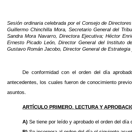
Sesión ordinaria celebrada por el Consejo de Directores
Guillermo Chinchilla Mora, Secretario General del Tri
Sandra Mora Navarro, Directora Ejecutiva; Héctor En
Ernesto Picado León, Director General del Instituto 
Gustavo Román Jacobo, Director General de Estrategia y 
De conformidad con el orden del día aprobado
antecedentes, los cuales fueron de conocimiento previ
asuntos.
ARTÍCULO PRIMERO. LECTURA Y APROBACIÓ
A)
Se tiene por leído y aprobado el orden del día 
B)
Se incorpora al orden del día el siguiente asun