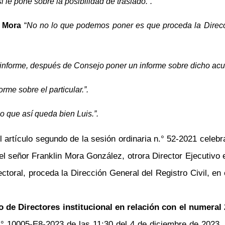
si le pone sobre la posibilidad de traslado.”.
a Mora
“
No
no
lo que podemos poner es que proceda la Direcció
informe, después de Consejo poner un informe sobre dicho acu
forme sobre el particular.”.
o que así queda bien Luis.”.
l artículo segundo de la sesión ordinaria
n.°
52-2021 celebra
l señor Franklin Mora González, otrora Director Ejecutivo 
ctoral, proceda la Dirección General del Registro Civil, en 
jo de
Directores
institucional en relación con el numeral 
.°
10005-E8-2023 de las 11:30 del 4 de diciembre de 2023, re