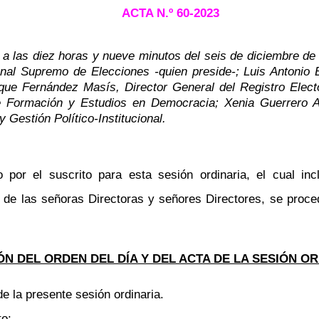
ACTA N.º
60-2023
 a las diez horas y nueve minutos del seis de diciembre de 
bunal Supremo de Elecciones -quien preside-; Luis Antonio
rique Fernández
Masís
, Director General
del Registro Elect
de Formación y Estudios en Democracia; Xenia Guerrero Ar
Gestión Político-Institucional
.
 por el suscrito para esta sesión ordinaria, el cual i
o de las señoras
Directoras
y señores Directores, se proce
N DEL ORDEN DEL DÍA Y DEL ACTA DE LA SESIÓN OR
de la presente sesión ordinaria.
to: