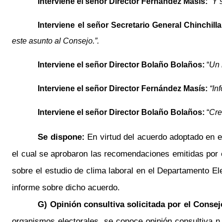
Interviene el señor
Director
Fernández
Masís
:
“Y 
Interviene el señor
Secretario General
Chinchill
este asunto al Consejo.”.
Interviene el señor
Director
Bolaño Bolaños:
“
Un 
Interviene el señor
Director
Fernández
Masís
:
“In
Interviene el señor
Director
Bolaño Bolaños:
“
Cre
Se dispone:
En virtud del acuerdo adoptado en e
el cual se aprobaron las recomendaciones emitidas por e
sobre el estudio de clima laboral en el Departamento Ele
informe sobre dicho acuerdo.
G)
Opinión consultiva solicitada por el Conse
organismos electorales, se conoce opinión consultiva
n