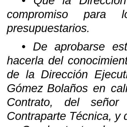
•
Que
la
Dirección
compromiso
para
l
presupuestarios.
•
De
aprobarse
es
hacerla
del
conocimien
de
la
Dirección
Ejecut
Gómez
Bolaños en cal
Contrato, del señor
Contraparte Técnica,
y