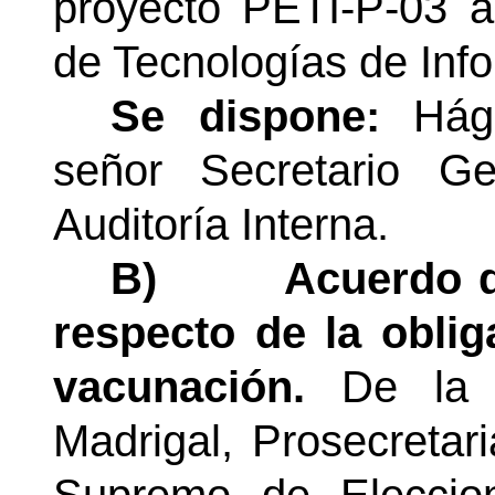
proyecto PETI-P-03 a
de Tecnologías de Inf
Se dispone:
Hága
señor Secretario G
Auditoría Interna.
B)
Acuerdo d
respecto de la obli
vacunación.
De la 
Madrigal, Prosecretar