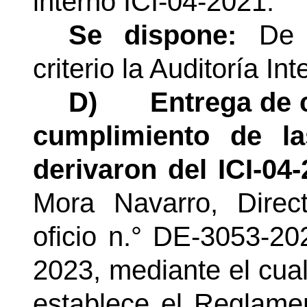
interno ICI-04-2021.
Se dispone:
De 
criterio la Auditoría Int
D)
Entrega de c
cumplimiento de l
derivaron del ICI-04
Mora Navarro, Direc
oficio
n.°
DE-3053-202
2023, mediante el cua
establece el
Reglamen