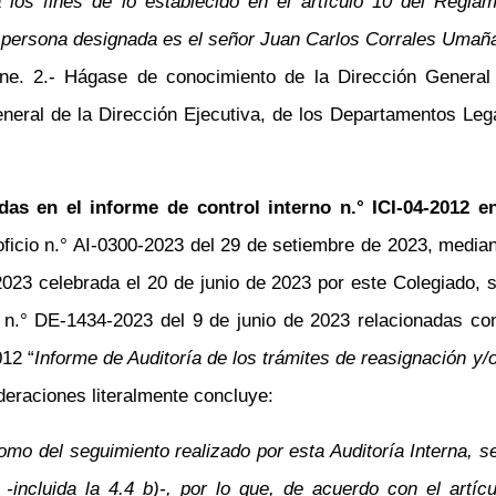
 los fines de lo establecido en el artículo 10 del Regla
 persona designada es el señor Juan Carlos Corrales Umaña,
e. 2.- Hágase de conocimiento de la Dirección General R
 General de la Dirección Ejecutiva, de los Departamentos Le
das en el informe de control interno
n.°
ICI-04-2012 en
oficio
n.°
AI-0300-2023 del 29 de setiembre de 2023, mediant
023 celebrada el 20 de junio de 2023 por este Colegiado, se
o
n.°
DE-1434-2023 del 9 de junio de 2023 relacionadas co
12 “
Informe de Auditoría de los trámites de reasignación y/
deraciones literalmente concluye:
como del seguimiento realizado por esta Auditoría Interna,
 -incluida la 4.4 b)-, por lo que, de acuerdo con el artí