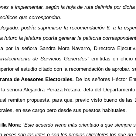
nes a implementar, según la hoja de ruta definida por dicha 
pecíficos que correspondan.
olegiado, podría suprimirse la recomendación 6, a la espe
a futuro la jefatura podría generar la petitoria correspondien
tida por la señora Sandra Mora Navarro,
Directora Ejecutiv
fortalecimiento de Servicios Generales”
emitidas en oficio
uperior el estudio citado con la recomendación de aprobar, s
grama de Asesores Electorales.
De los señores Héctor Enr
 y la señora Alejandra Peraza Retana, Jefa del Departament
al remiten propuesta, para que, previo visto bueno de las 
orales, en ese cargo pero desde sus puestos habituales.
illa Mora:
“
Este acuerdo viene más orientado a que siempre 
 a veces son los jefes o son los propios Directores los que no