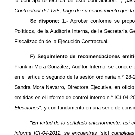
la contraparte técnica de esta contratación.”
, para
Contractual del TSE, hago de su conocimiento que la
Se dispone:
1.- Aprobar conforme se propon
Políticos, de la Auditoría Interna, de la Secretaría
Fiscalización de la Ejecución Contractual.
F) Seguimiento de recomendaciones emiti
Franklin Mora González, Auditor Interno, se conoce 
en el artículo segundo de la sesión ordinaria
n.°
28-2
Sandra Mora Navarro, Directora Ejecutiva, en ofici
emitidas en el informe de control interno
n.°
ICI-04-20
Elecciones
”, y con fundamento en una serie de consi
"
En virtud de lo señalado anteriormente; así 
informe ICI-04-2012, se encuentras
[sic]
cumplidas