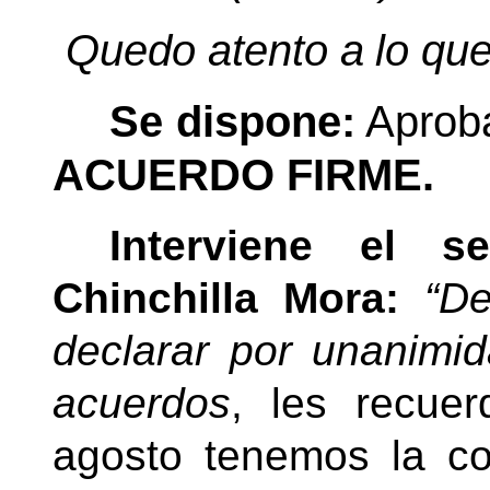
Quedo
atento
a
lo
qu
Se dispone:
Aproba
ACUERDO FIRME.
Interviene el s
Chinchilla Mora:
“D
declarar por unanimid
acuerdos
, les recue
agosto tenemos la co