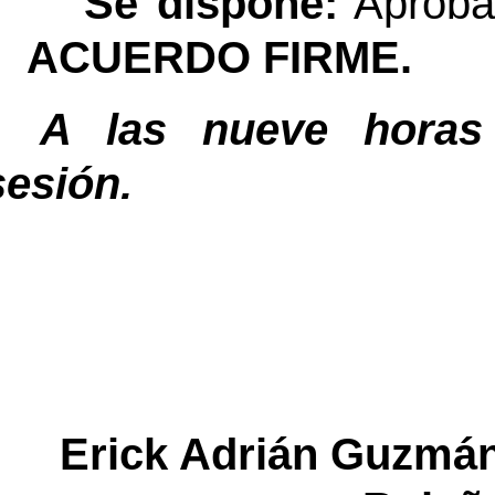
Se dispone:
Aprobar
ACUERDO FIRME.
A las nueve horas
sesión.
Erick Adrián Guzm