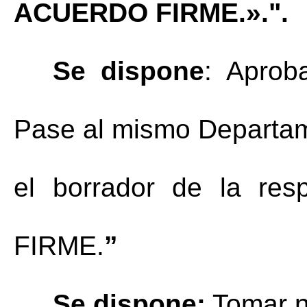
ACUERDO FIRME.».".
Se dispone
: Aprob
Pase al mismo Departam
el borrador de la res
FIRME.
”
Se dispone:
 Tomar n