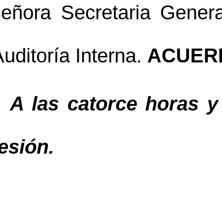
señora Secretaria Genera
uditoría Interna. 
ACUERD
A las 
catorce
 horas
 y
esión.