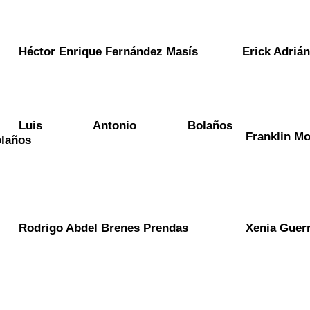
Héctor Enrique Fernández 
Masís
Erick Adriá
Luis Antonio Bolaños 
Franklin M
laños
Rodrigo 
Abdel
 Brenes Prendas
Xenia Guerr