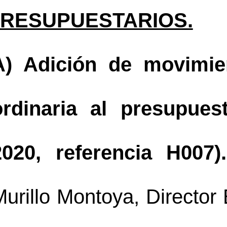
RESUPUESTARIOS.
A) 
Adición de movimie
ordinaria al presupuest
2020, referencia H007).
urillo Montoya, Director 