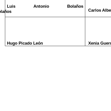
Luis Antonio Bolaños 
 Carlos Alb
laños
Hugo Picado León
Xenia Guer