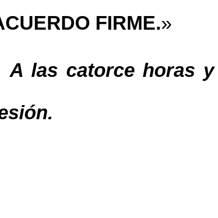
ACUERDO FIRME.
»
A las 
catorce
 horas
 y
esión.