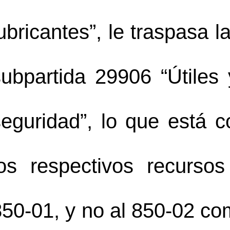
subpartida
 29906 “Útiles 
eguridad”, lo que está co
los respectivos recurso
850-01, y no al 850-02 co