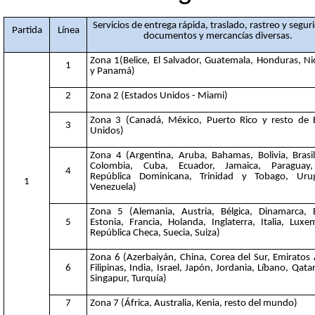
Servicios de entrega rápida, traslado, rastreo y segur
Partida
Línea
documentos y mercancías diversas.
Zona 1(Belice, El Salvador, Guatemala, Honduras, N
1
y Panamá)
2
Zona 2 (Estados Unidos - Miami)
Zona 3 (Canadá, México, Puerto Rico y resto de 
3
Unidos)
Zona 4 (Argentina, Aruba, Bahamas, Bolivia, Brasil
Colombia, Cuba, Ecuador, Jamaica, Paraguay,
4
República Dominicana, Trinidad y Tobago, Ur
1
Venezuela)
Zona 5 (Alemania, Austria, Bélgica, Dinamarca, 
5
Estonia, Francia, Holanda, Inglaterra, Italia, Lux
República Checa, Suecia, Suiza)
Zona 6 (Azerbaiyán, China, Corea del Sur, Emiratos
6
Filipinas, India, Israel, Japón, Jordania, Líbano, Qatar
Singapur, Turquía)
7
Zona 7 (África, Australia, Kenia, resto del mundo)