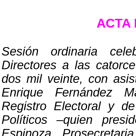
ACTA N
Sesión ordinaria cel
Directores a las catorc
dos mil veinte, con asi
Enrique Fernández Ma
Registro Electoral y d
Políticos
–
quien presid
Espinoza, Prosecretari