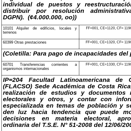
individual de puestos y reestructuració
distribuir por resolución administrat
DGPN). (¢4.000.000, oo))
10101 Alquiler de edificios, locales y
FF=001, CE=1120, CF= 119
terrenos
60399 Otras prestaciones
FF=001, CE=1320, CF= 119
(Coletilla: Para pago de incapacidades del
60701 Transferencias corrientes a
FF=001, CE=1330, CF= 119
organismos internacionales
IP=204 Facultad Latinoamericana de C
(FLACSO) Sede Académica de Costa Rica.
realización de estudios y documentos 
electorales y otros, y contar con info
especializada en temas de población y so
den luz hacia tendencia que puede mo
decisiones en materia electoral, ap
ordinaria del T.S.E. N° 51-2008 del 12/06/20