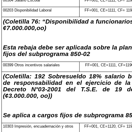
00304 Salario Escolar
FF=001, CE=1111, CF= 11
00203 Disponibilidad Laboral
FF=001, CE=1111, CF= 11
(Coletilla 76: “Disponibilidad a funcionari
¢7.000.000,oo)
Esta rebaja debe ser aplicada sobre la plan
fijos del subprograma 850-02
00399 Otros incentivos salariales
FF=001, CE=1111, CF=119
(Coletilla: 192 Sobresueldo 18% salario 
de responsabilidad en el ejercicio de la
Decreto N°03-2001 del T.S.E. de 19 d
(¢3.000.000, oo))
Se aplica a cargos fijos de subprograma 8
10303 Impresión, encuadernación y otros
FF=001, CE=1120, CF= 11