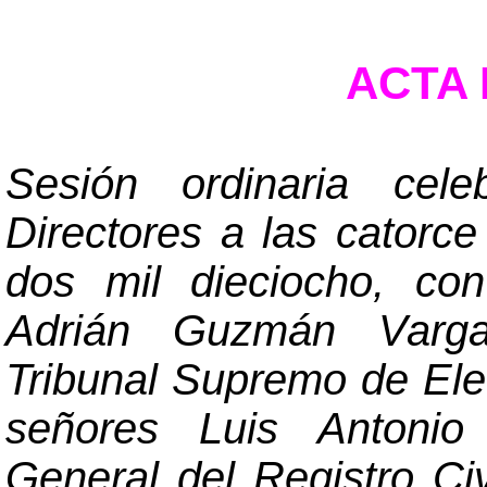
ACTA N
Sesión ordinaria cel
Directores a las catorc
dos mil dieciocho, con
Adrián Guzmán Vargas
Tribunal Supremo de El
señores Luis Antonio 
General
del Registro Ci