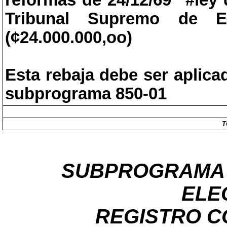
reformas de 24/12/69 “#ley
Tribunal Supremo de El
(¢24.000.000,oo)
Esta rebaja debe ser aplicad
subprograma 850-01
T
SUBPROGRAMA 
ELE
REGISTRO CO