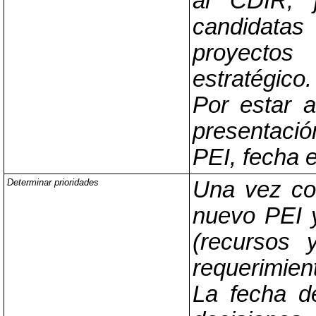
al CDIR, j
candidatas
proyectos
estratégico.
Por estar a
presentación
PEI, fecha 
Determinar prioridades
Una vez con
nuevo PEI y
(recursos 
requerimient
La fecha d