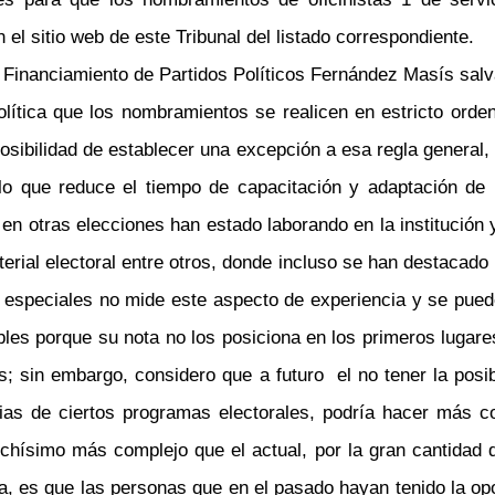
 el sitio web de este Tribunal del listado correspondiente.
e Financiamiento de Partidos Políticos Fernández Masís salva
olítica que los nombramientos se realicen en estricto orde
posibilidad de establecer una excepción a esa regla genera
lo que reduce el tiempo de capacitación y adaptación de 
 en otras elecciones han estado laborando en la institución
rial electoral entre otros, donde incluso se han destacado 
ios especiales no mide este aspecto de experiencia y se pu
s porque su nota no los posiciona en los primeros lugares
; sin embargo, considero que a futuro el no tener la posi
ias de ciertos programas electorales, podría hacer más c
hísimo más complejo que el actual, por la gran cantidad de
, es que las personas que en el pasado hayan tenido la op