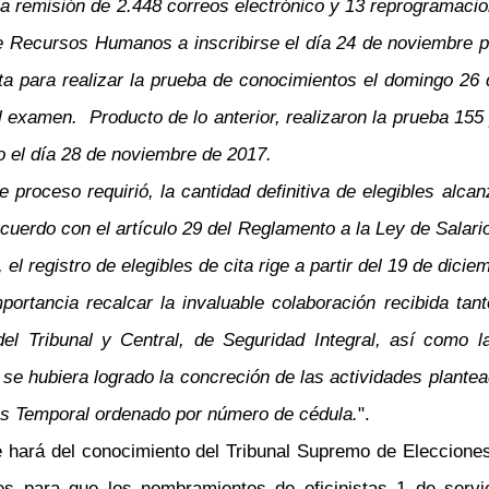
la remisión de 2.448 correos electrónico y 13 reprogramaci
Recursos Humanos a inscribirse el día 24 de noviembre pa
ta para realizar la prueba de conocimientos el domingo 26 d
examen. Producto de lo anterior, realizaron la prueba 155 
o el día 28 de noviembre de 2017.
 proceso requirió, la cantidad definitiva de elegibles alca
 acuerdo con el artículo 29 del Reglamento a la Ley de Salar
 el registro de elegibles de cita rige a partir del 19 de dic
rtancia recalcar la invaluable colaboración recibida tant
 Tribunal y Central, de Seguridad Integral, así como la 
 se hubiera logrado la concreción de las actividades plant
les Temporal ordenado por número de cédula.
".
se hará del conocimiento del Tribunal Supremo de Eleccione
s para que los nombramientos de oficinistas 1 de servici