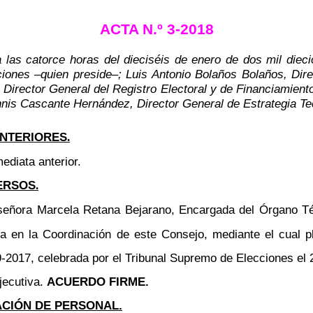
ACTA N.º 3-2018
a las catorce horas del dieciséis de enero de dos mil die
cciones
–
quien preside
–
; Luis Antonio Bolaños Bolaños, Dir
 Director General
del Registro Electoral y de Financiamient
nnis Cascante Hernández, Director General de Estrategia Te
ANTERIORES
.
ediata anterior.
ERSOS
.
señora Marcela
Retana Bejarano, Encargada del Órgano Té
a en la Coordinación de este Consejo, mediante el cual p
109-2017, celebrada por el Tribunal Supremo de Elecciones el
jecutiva.
ACUERDO FIRME.
ACIÓN DE PERSONAL.