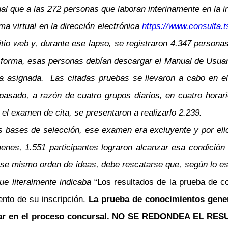
al que a las 272 personas que laboran interinamente en la in
ma virtual en la dirección electrónica
https://www.consulta.
sitio web y, durante ese lapso, se registraron 4.347 person
forma, esas personas debían descargar el Manual de Usuario,
ha asignada. Las citadas pruebas se llevaron a cabo en el 
 pasado, a razón de cuatro grupos diarios, en cuatro horar
l examen de cita, se presentaron a realizarlo 2.239.
as bases de selección, ese examen era excluyente y por ell
enes, 1.551 participantes lograron alcanzar esa condición 
ese mismo orden de ideas, debe rescatarse que, según lo es
que literalmente indicaba
“Los resultados de la prueba de 
ento de su inscripción.
La prueba de conocimientos gener
ar en el proceso concursal.
NO SE REDONDEA EL RES