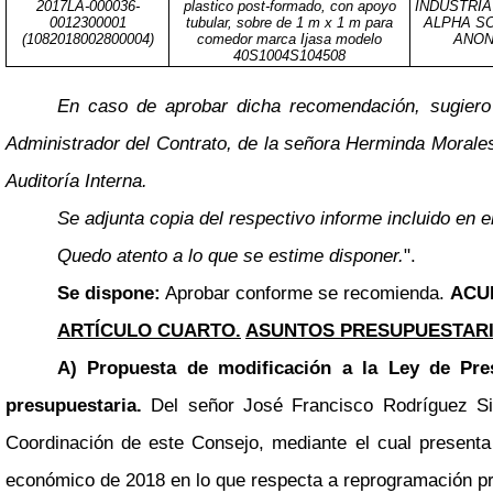
2017LA-000036-
plastico post-formado, con apoyo
INDUSTRIA
0012300001
tubular, sobre de 1 m x 1 m para
ALPHA S
(1082018002800004)
comedor marca Ijasa modelo
ANON
40S1004S104508
En caso de aprobar dicha recomendación, sugiero 
Administrador del Contrato, de la señora Herminda Morales
Auditoría Interna.
Se adjunta copia del respectivo informe incluido en
Quedo atento a lo que se estime disponer.
".
Se dispone:
Aprobar conforme se recomienda.
ACU
ARTÍCULO CUARTO.
ASUNTOS PRESUPUESTARI
A) Propuesta de modificación a la Ley de Pres
presupuestaria.
Del señor José Francisco Rodríguez Si
Coordinación de este Consejo, mediante el cual presenta 
económico de 2018 en lo que respecta a reprogramación pr