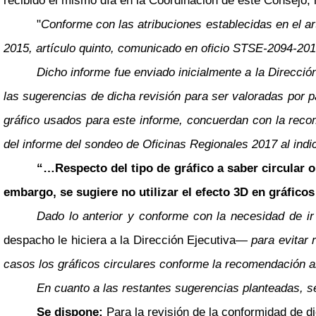
recibido el mismo día en la Coordinación de este Consejo, m
"
Conforme con las atribuciones establecidas en el art
2015, artículo quinto, comunicado en oficio STSE-2094-2015
Dicho informe fue enviado inicialmente a la Dirección
las sugerencias de dicha revisión para ser valoradas por pa
gráfico usados para este informe, concuerdan con la reco
del informe del sondeo de Oficinas Regionales 2017 al indic
“…Respecto del tipo de gráfico a saber circular o 
embargo, se sugiere no utilizar el efecto 3D en gráfico
Dado lo anterior y conforme con la necesidad de ir
despacho le hiciera a la Dirección Ejecutiva
—
para evitar 
casos los gráficos circulares conforme la recomendación ant
En cuanto a las restantes sugerencias planteadas, s
Se dispone:
Para la revisión de la conformidad de 