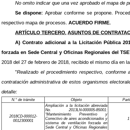
No omito indicar que una vez aprobado el mapa de pr
Se dispone:
Aprobar conforme se propone. Proced
respectivo mapa de procesos.
ACUERDO FIRME.
ARTÍCULO TERCERO.
ASUNTOS DE CONTRATACI
A) Contrato adicional a la Licitación Pública 2
forzada en Sede Central y Oficinas Regionales del TS
2018 del 27 de febrero de 2018, recibido el mismo día en la
"
Realizado el procedimiento respectivo, conforme a
contratación administrativa de estos organismos electoral
detalle:
N.° de trámite
Objeto
Part
Ampliación a la licitación abreviada
No. 2013LN-000005-85001:
“Mantenimiento Preventivo y
2018CD-000012-
Correctivo de aires acondicionados y
1
0012300001
sistema de ventilación forzada en
Sede Central y Oficinas Regionales