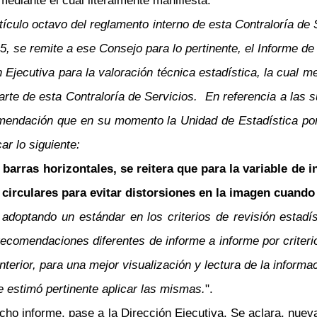
ediante el cual literalmente manifiesta:
ículo octavo del reglamento interno de esta Contraloría de S
, se remite a ese Consejo para lo pertinente, el Informe de
 Ejecutiva para la valoración técnica estadística, la cual m
rte de esta Contraloría de Servicios. En referencia a las s
mendación que en su momento la Unidad de Estadística por 
ar lo siguiente:
barras horizontales, se reitera que para la variable de i
s circulares para evitar distorsiones en la imagen cuando
 adoptando un estándar en los criterios de revisión estadí
recomendaciones diferentes de informe a informe por criteri
erior, para una mejor visualización y lectura de la informac
e estimó pertinente aplicar las mismas.
".
dicho informe, pase a la Dirección Ejecutiva. Se aclara, nu