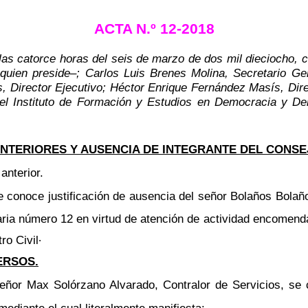
ACTA N.º 12-2018
 las catorce horas del seis de marzo de dos mil dieciocho,
–
quien preside
–
; Carlos Luis Brenes Molina, Secretario Ge
s, Director Ejecutivo; Héctor Enrique Fernández Masís, Dir
del Instituto de Formación y Estudios en Democracia y D
NTERIORES Y AUSENCIA DE INTEGRANTE DEL CONSE
anterior.
 conoce justificación de ausencia del señor Bolaños Bolaño
naria número 12 en virtud de atención de actividad encomenda
.
ro Civil
ERSOS.
eñor Max Solórzano Alvarado, Contralor de Servicios, se 