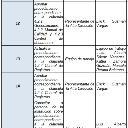
Aprobar
procedimiento
correspondiente
a la cláusula
4.2.1
Representante de
Erick Guzmán
12
Generalidades,
la Alta Dirección
Vargas
4.2.2 Manual de
Calidad y 4.2.3
Control de
documentos
Actualizar
Equipo de trabajo
procedimiento
:Luis Alberto
correspondiente
Sáenz Venegas,
13
Equipo de trabajo
a la cláusula
Kattia Zamora
4.2.4 Control de
Guzmán, Marcela
Registros
Retana Bejarano
Aprobar
procedimiento
correspondiente
Representante de
Erick Guzmán
14
a la cláusula
la Alta Dirección
Vargas
4.2.4 Control de
Registros
Capacitar a
personal de la
institución sobre
procedimientos
correspondiente
a la cláusula
Luis Alberto