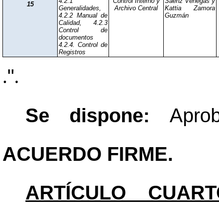
4.2.1
Control Interno y
Sáenz Venegas y
15
Generalidades,
Archivo Central
Kattia Zamora
4.2.2 Manual de
Guzmán
Calidad, 4.2.3
Control de
documentos
4.2.4. Control de
Registros
"
.
.
Se dispone:
Apro
ACUERDO FIRME.
ARTÍCULO CUART