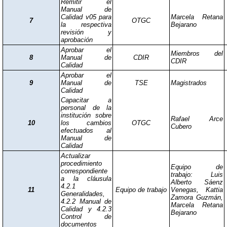
Remitir el
Manual de
Calidad v05 para
Marcela Retana
7
OTGC
la respectiva
Bejarano
revisión y
aprobación
Aprobar el
Miembros del
8
Manual de
CDIR
CDIR
Calidad
Aprobar el
9
Manual de
TSE
Magistrados
Calidad
Capacitar a
personal de la
institución sobre
Rafael Arce
10
los cambios
OTGC
Cubero
efectuados al
Manual de
Calidad
Actualizar
procedimiento
Equipo de
correspondiente
trabajo: Luis
a la cláusula
Alberto Sáenz
4.2.1
11
Equipo de trabajo
Venegas, Kattia
Generalidades,
Zamora Guzmán,
4.2.2 Manual de
Marcela Retana
Calidad y 4.2.3
Bejarano
Control de
documentos