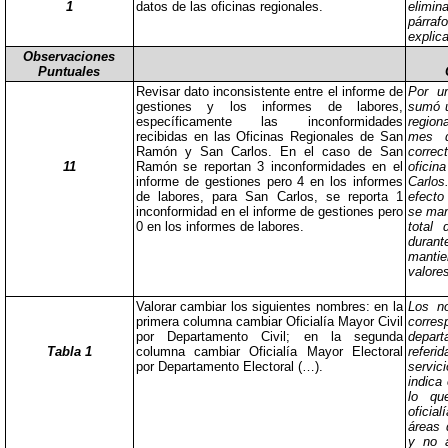
1
datos de las oficinas regionales.
elimina
párra
explica
Observaciones
Puntuales
Revisar dato inconsistente entre el informe de
Por un
gestiones y los informes de labores,
sumó u
específicamente las inconformidades
region
recibidas en las Oficinas Regionales de San
mes d
Ramón y San Carlos. En el caso de San
correc
11
Ramón se reportan 3 inconformidades en el
ofici
informe de gestiones pero 4 en los informes
Carlos
de labores, para San Carlos, se reporta 1
efecto 
inconformidad en el informe de gestiones pero
se mant
0 en los informes de labores.
total 
dura
mantie
valore
Valorar cambiar los siguientes nombres: en la
Los n
primera columna cambiar Oficialía Mayor Civil
corres
por Departamento Civil; en la segunda
depar
Tabla 1
columna cambiar Oficialía Mayor Electoral
refer
por Departamento Electoral (…).
servic
indica 
lo qu
oficia
áreas 
y no 