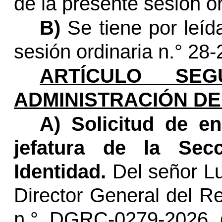
de la presente sesión or
B)
Se tiene por leíd
sesión ordinaria
n.°
28-
ARTÍCULO SEG
ADMINISTRACIÓN DE
A) Solicitud de e
jefatura de la Se
Identidad.
Del señor L
Director General
del Reg
n.°
DGRC-0279-2026 d