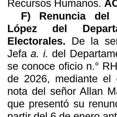
Recursos Humanos.
A
F)
Renuncia del 
López del Depar
Electorales.
De la se
Jefa
a. i.
del Departam
se conoce oficio
n.°
RH-
de 2026, mediante el 
nota del señor Allan M
que presentó su renun
partir del 6 de enero an