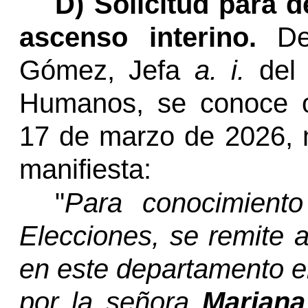
D) Solicitud para d
ascenso interino.
De
Gómez,
Jefa
a. i.
del 
Humanos, se conoce o
17 de marzo de 2026, m
manifiesta:
"
Para conocimient
Elecciones, se remite a
en este departamento e
por la señora
Marian