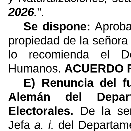
2026
.
"
.
Se dispone:
Aprobar
propiedad de la señor
lo recomienda el D
Humanos.
ACUERDO F
E)
Renuncia del f
Alemán del Depar
Electorales.
De la se
Jefa
a. i.
del Departam