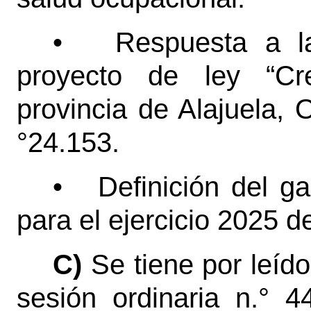
•
Respuesta a la
proyecto de ley “Cr
provincia de Alajuela, 
°24.153.
•
Definición del g
para el ejercicio 2025 d
C)
Se tiene por leíd
sesión ordinaria
n.°
44