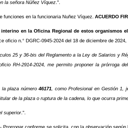
en la señora Núñez Víquez
.".
de funciones en la funcionaria Nuñez Víquez.
ACUERDO FIR
nterino en la Oficina Regional de estos organismos el
ce oficio
n.°
DGRC-0945-2024 del 18 de diciembre de 2024, me
ículos 25 y 36-bis del Reglamento a la Ley de Salarios y Ré
icio RH-2914-2024, me permito proponer la prórroga del 
n la plaza número
46171
, como Profesional en Gestión 1, j
itular de la plaza o ruptura de la cadena, lo que ocurra prim
l superior
.".
 2.- Prorrogar conforme se solicita, con la observación seg