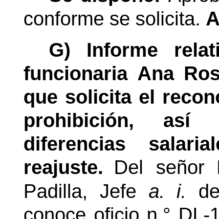
conforme se solicita.
A
G) Informe rela
funcionaria Ana Ros
que solicita el reco
prohibición, así
diferencias salar
reajuste.
Del señor 
Padilla, Jefe
a. i.
del
conoce oficio
n.°
DL-1