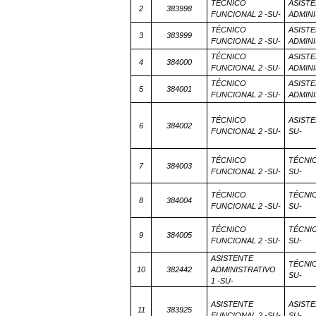
TÉCNICO
ASIST
2
383998
FUNCIONAL 2 -SU-
ADMINI
TÉCNICO
ASIST
3
383999
FUNCIONAL 2 -SU-
ADMINI
TÉCNICO
ASIST
4
384000
FUNCIONAL 2 -SU-
ADMINI
TÉCNICO
ASIST
5
384001
FUNCIONAL 2 -SU-
ADMINI
TÉCNICO
ASISTE
6
384002
FUNCIONAL 2 -SU-
SU-
TÉCNICO
TÉCNIC
7
384003
FUNCIONAL 2 -SU-
SU-
TÉCNICO
TÉCNIC
8
384004
FUNCIONAL 2 -SU-
SU-
TÉCNICO
TÉCNIC
9
384005
FUNCIONAL 2 -SU-
SU-
ASISTENTE
TÉCNIC
10
382442
ADMINISTRATIVO
SU-
1 -SU-
ASISTENTE
ASISTE
11
383925
FUNCIONAL 2 -SU-
SU-