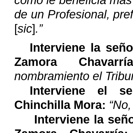
como le beneficia más
de un Profesional, pref
[
sic
]
.”
Interviene la señ
Zamora Chavar
nombramiento el Tribu
Interviene el s
Chinchilla Mora:
“No,
Interviene la señ