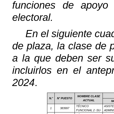
funciones de apoyo
electoral.
En el siguiente cua
de plaza, la clase de 
a la que deben ser su
incluirlos en el ante
2024
.
NOMBRE CLASE
N.°
N° PUESTO
ACTUAL
N
TÉCNICO
ASIST
1
383997
FUNCIONAL 2 -SU-
ADMINI