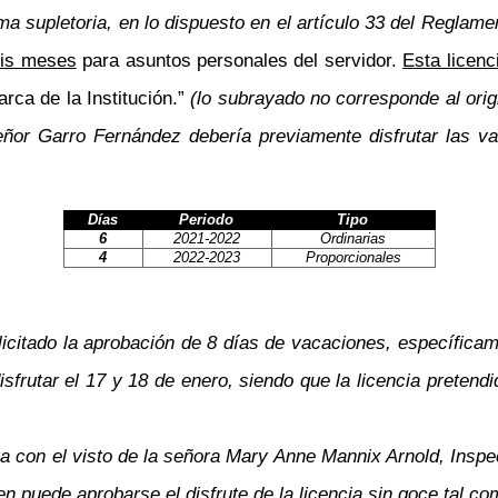
ma supletoria, en lo dispuesto en el artículo 33 del Reglament
is meses
para asuntos personales del servidor.
Esta licen
rca de la Institución.”
(lo subrayado no corresponde al origi
señor Garro Fernández debería previamente disfrutar las va
Días
Periodo
Tipo
6
2021-2022
Ordinarias
4
2022-2023
Proporcionales
licitado la aprobación de 8 días de vacaciones, específicame
rutar el 17 y 18 de enero, siendo que la licencia pretendida
a con el visto de la señora Mary Anne Mannix Arnold, Inspec
n puede aprobarse el disfrute de la licencia sin goce tal co