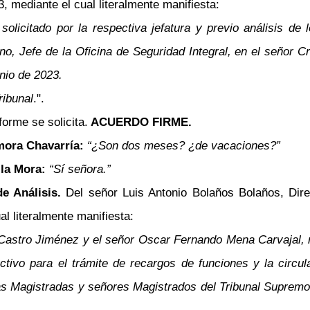
, mediante el cual literalmente manifiesta:
solicitado por la respectiva jefatura y previo análisis de
, Jefe de la Oficina de Seguridad Integral, en el señor Cri
unio de 2023.
ribunal
.".
orme se solicita.
ACUERDO FIRME.
amora Chavarría:
“¿Son dos meses? ¿de vacaciones?”
lla Mora:
“Sí señora.”
de Análisis.
Del señor Luis Antonio Bolaños Bolaños, Direc
l literalmente manifiesta:
 Castro Jiménez y el señor Oscar Fernando Mena Carvajal, m
ructivo para el trámite de recargos de funciones y la circ
 Magistradas y señores Magistrados del Tribunal Supremo d