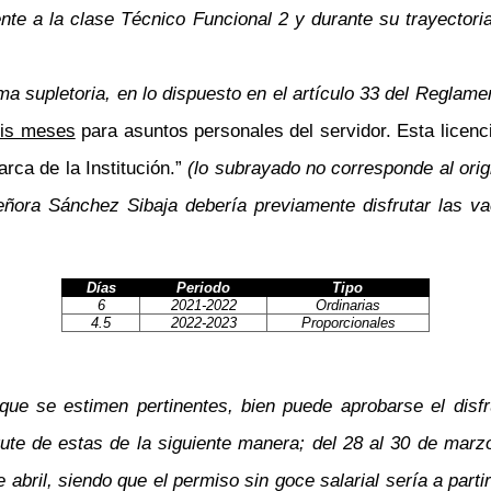
 a la clase Técnico Funcional 2 y durante su trayectoria l
ma supletoria, en lo dispuesto en el artículo 33 del Reglament
is meses
para asuntos personales del servidor. Esta licen
rca de la Institución.”
(lo subrayado no corresponde al origi
señora Sánchez Sibaja debería previamente disfrutar las va
Días
Periodo
Tipo
6
2021-2022
Ordinarias
4.5
2022-2023
Proporcionales
 que se estimen pertinentes, bien puede aprobarse el dis
rute de estas de la siguiente manera; del 28 al 30 de marz
e abril, siendo que el permiso sin goce salarial sería a parti