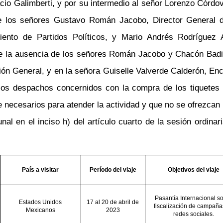
o Galimberti, y por su intermedio al señor Lorenzo Córdova V
 de los señores Gustavo Román Jacobo, Director General de
iento de Partidos Políticos, y Mario Andrés Rodríguez 
te la ausencia de los señores Román Jacobo y Chacón Badil
n General, y en la señora Guiselle Valverde Calderón, Enc
s despachos concernidos con la compra de los tiquetes a
 necesarios para atender la actividad y que no se ofrezcan p
nal en el inciso h) del artículo cuarto de la sesión ordina
País a visitar
Período del viaje
Objetivos del viaje
Pasantía Internacional s
Estados Unidos
17 al 20 de abril de
fiscalización de campaña
Mexicanos
2023
redes sociales.