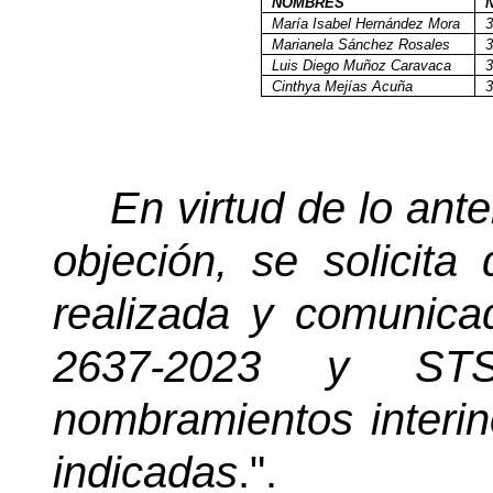
NOMBRES
María Isabel Hernández Mora
3
Marianela Sánchez Rosales
3
Luis Diego Muñoz Caravaca
3
Cinthya Mejías Acuña
3
En virtud de lo anter
objeción, se solicita 
realizada y comunica
2637-2023 y STS
nombramientos interin
indicadas
.".