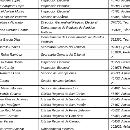
Salguero López
Inspección Electoral
45743, Profes
la Barquero Rojas
Inspección Electoral
86298, Profes
iel Alpízar Muñoz
Inspección Electoral
45701, Profes
ana Víquez Valverde
Sección de Análisis
45804, Técni
spinoza Alvarado
Dirección General del Registro Electoral
370755, Técn
Departamento de Registro de Partidos
sa Serrano Castillo
368688, Técn
Politicos
Departamento de Financiamiento de Partidos
ía García Díaz
361380, Técn
Políticos
narello Chaves
Secretaría General del Tribunal
97503, Ejecut
101884, Prof
 Rojas Ramírez
Secretaría General del Tribunal
2
nso Marín Badilla
Inspección Electoral
93956, Profes
ira Cortés
Inspección Electoral
104976, Profe
a Ramírez León
Sección de Inscripciones
45633, Asiste
45753, Asiste
 Castro
Sección de Inscripciones
2
 Mesén Morales
Sección de Infraestructura
45482, Técni
inchilla Chaves
Oficina Regional de San Carlos
46154, Asiste
do Álvarez Jiménez
Oficina Regional de San Ramón
45645, Asiste
ejía Rodríguez
Oficina Regional de San Ramón
76407, Asiste
icio Ruiz Muñoz
Oficina Regional de Pérez Zeledón
45622, Asiste
rera Corrales
Oficina Regional de Coto Brus
45903, Asiste
es Varela
Oficina Regional de Cartago
45456, Asiste
101922, Asist
ie Brown Salazar
Departamento Electoral