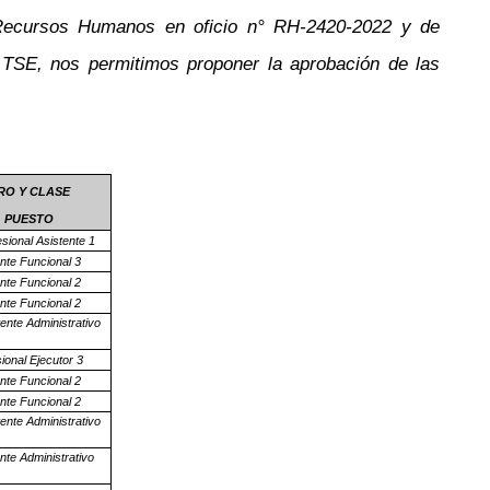
e Recursos Humanos en oficio n° RH-2420-2022 y de
 TSE, nos permitimos proponer la aprobación de las
O Y CLASE
 PUESTO
sional Asistente 1
nte Funcional 3
nte Funcional 2
nte Funcional 2
ente Administrativo
ional Ejecutor 3
nte Funcional 2
nte Funcional 2
ente Administrativo
nte Administrativo