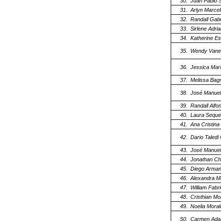
30.
Juan Pablo 
31.
Arlyn Marce
32.
Randall Gabr
33.
Sirlene Adri
34.
Katherine E
35.
Wendy Vanes
36.
Jessica Mar
37.
Melissa Bag
38.
José Manuel
39.
Randall Alfo
40.
Laura Seque
41.
Ana Cristin
42.
Dario Taledi
43.
José Manuel
44.
Jonathan Ch
45.
Diego Arman
46.
Alexandra M
47.
William Fabr
48.
Cristhian Mo
49.
Noelia Moral
50.
Carmen Adal