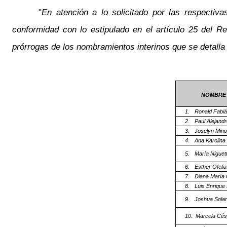
"
En atención a lo solicitado por las respecti
conformidad con lo estipulado en el artículo 25 del 
prórrogas de los nombramientos interinos que se detalla
NOMBRE 
1.
Ronald Fabiá
2.
Paul Alejand
3.
Joselyn Mino
4.
Ana Karolina
5.
María Niguet
6.
Esther Ofeli
7.
Diana María 
8.
Luis Enrique
9.
Joshua Sola
10.
Marcela Cés