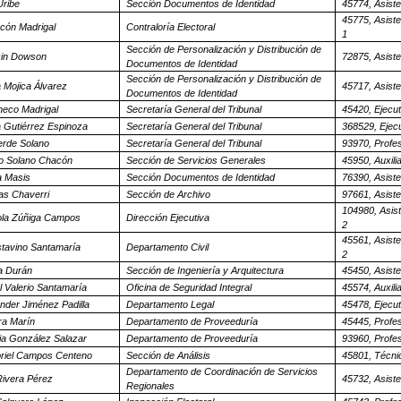
Uribe
Sección Documentos de Identidad
45774, Asiste
45775, Asiste
cón Madrigal
Contraloría Electoral
1
Sección de Personalización y Distribución de
cin Dowson
72875, Asiste
Documentos de Identidad
Sección de Personalización y Distribución de
 Mojica Álvarez
45717, Asiste
Documentos de Identidad
heco Madrigal
Secretaría General del Tribunal
45420, Ejecut
a Gutiérrez Espinoza
Secretaría General del Tribunal
368529, Ejecu
erde Solano
Secretaría General del Tribunal
93970, Profes
io Solano Chacón
Sección de Servicios Generales
45950, Auxili
a Masis
Sección Documentos de Identidad
76390, Asiste
as Chaverri
Sección de Archivo
97661, Asiste
104980, Asist
ola Zúñiga Campos
Dirección Ejecutiva
2
45561, Asiste
tavino Santamaría
Departamento Civil
2
a Durán
Sección de Ingeniería y Arquitectura
45450, Asiste
 Valerio Santamaría
Oficina de Seguridad Integral
45574, Auxili
nder Jiménez Padilla
Departamento Legal
45478, Ejecut
ra Marín
Departamento de Proveeduría
45445, Profes
cia González Salazar
Departamento de Proveeduría
93960, Profes
riel Campos Centeno
Sección de Análisis
45801, Técni
Departamento de Coordinación de Servicios
 Rivera Pérez
45732, Asiste
Regionales