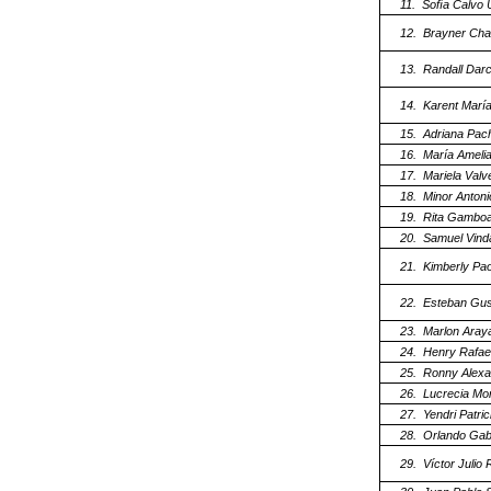
11.
Sofía Calvo 
12.
Brayner Cha
13.
Randall Dar
14.
Karent María
15.
Adriana Pac
16.
María Ameli
17.
Mariela Valv
18.
Minor Anton
19.
Rita Gambo
20.
Samuel Vind
21.
Kimberly Pa
22.
Esteban Gus
23.
Marlon Aray
24.
Henry Rafael
25.
Ronny Alexa
26.
Lucrecia Mo
27.
Yendri Patri
28.
Orlando Gab
29.
Víctor Julio