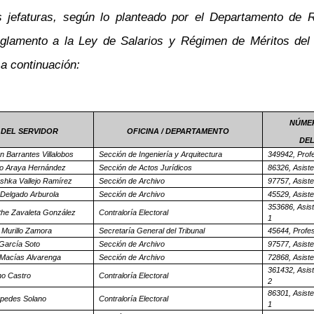
vas jefaturas, según lo planteado por el Departamento d
Reglamento a la Ley de Salarios y Régimen de Méritos del
 a continuación:
NÚMER
DEL SERVIDOR
OFICINA / DEPARTAMENTO
DEL
n Barrantes Villalobos
Sección de Ingeniería y Arquitectura
349942, Profe
ro Araya Hernández
Sección de Actos Jurídicos
86326, Asiste
shka Vallejo Ramírez
Sección de Archivo
97757, Asiste
 Delgado Arburola
Sección de Archivo
45529, Asiste
353686, Asist
the Zavaleta González
Contraloría Electoral
1
a Murillo Zamora
Secretaría General del Tribunal
45644, Profes
García Soto
Sección de Archivo
97577, Asiste
 Macías Alvarenga
Sección de Archivo
72868, Asiste
361432, Asist
no Castro
Contraloría Electoral
2
86301, Asiste
pedes Solano
Contraloría Electoral
1