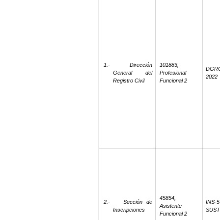
1.-
Dirección
101883,
DGRC
General del
Profesional
2022
Registro Civil
Funcional 2
45854,
2.-
Sección de
INS-5
Asistente
Inscripciones
SUST
Funcional 2