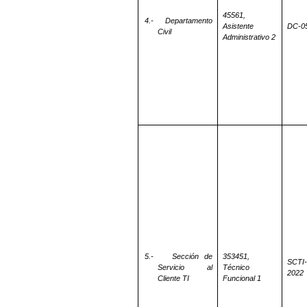
45561,
4.-
Departamento
Asistente
DC-0
Civil
Administrativo 2
5.-
Sección de
353451,
SCTI-
Servicio al
Técnico
2022
Cliente TI
Funcional 1