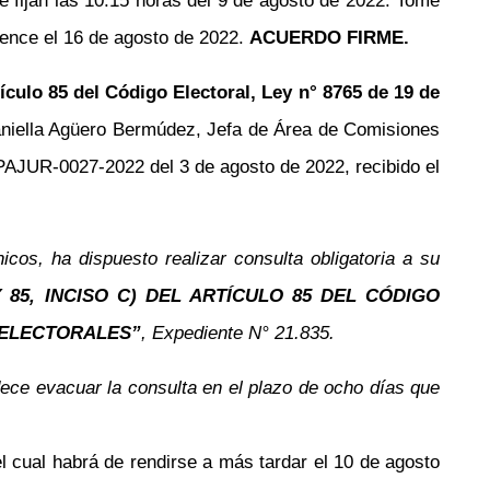
 fijan las 10:15 horas del 9 de agosto de 2022. Tome
 vence el 16 de agosto de 2022.
ACUERDO FIRME.
tículo 85 del Código Electoral, Ley n° 8765 de 19 de
niella Agüero Bermúdez, Jefa de Área de Comisiones
CPAJUR-0027-2022 del 3 de agosto de 2022, recibido el
os, ha dispuesto realizar consulta obligatoria a su
Y 85, INCISO C) DEL ARTÍCULO 85 DEL CÓDIGO
S ELECTORALES”
, Expediente N° 21.835.
dece evacuar la consulta en el plazo de ocho días que
el cual habrá de rendirse a más tardar el 10 de agosto