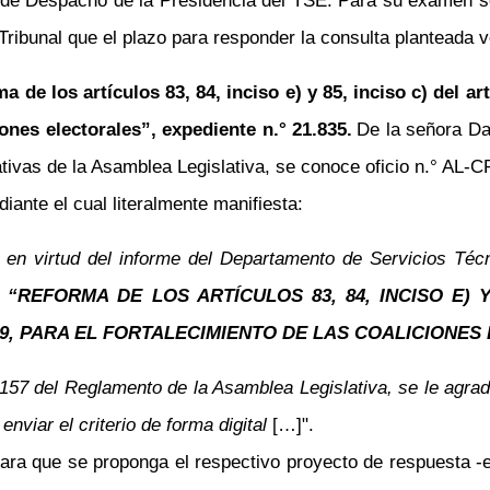
 de Despacho de la Presidencia del TSE. Para su examen se
e Tribunal que el plazo para responder la consulta planteada
 de los artículos 83, 84, inciso e) y 85, inciso c) del ar
iones electorales”, expediente n.° 21.835.
De la señora Da
tivas de la Asamblea Legislativa, se conoce oficio n.° AL-
iante el cual literalmente manifiesta:
n virtud del informe del Departamento de Servicios Técnic
y
“REFORMA DE LOS ARTÍCULOS 83, 84, INCISO E) 
009, PARA EL FORTALECIMIENTO DE LAS COALICIONE
 157 del Reglamento de la Asamblea Legislativa, se le agra
 enviar el criterio de forma digital
[…]".
 Para que se proponga el respectivo proyecto de respuesta -