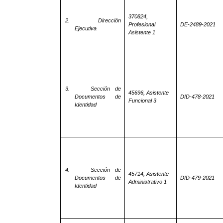
370824,
2.
Dirección
Profesional
DE-2489-2021
Ejecutiva
Asistente 1
3.
Sección de
45696, Asistente
Documentos de
DID-478-2021
Funcional 3
Identidad
4.
Sección de
45714, Asistente
Documentos de
DID-479-2021
Administrativo 1
Identidad