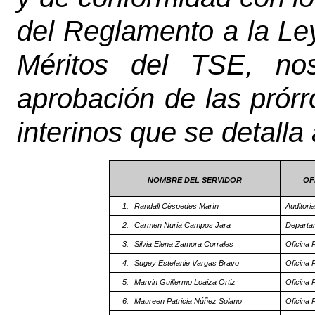
del Reglamento a la Le
Méritos del TSE, nos
aprobación de las prór
interinos que se detalla
NOMBRE DEL SERVIDOR
OF
1.
Randall Céspedes Marín
Auditoria
2.
Carmen Nuria Campos Jara
Departam
3.
Silvia Elena Zamora Corrales
Oficina
4.
Sugey Estefanie Vargas Bravo
Oficina 
5.
Marvin Guillermo Loaiza Ortiz
Oficina 
6.
Maureen Patricia Núñez Solano
Oficina 