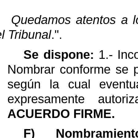
Quedamos atentos a lo
el Tribunal
.".
Se dispone:
1.- Inc
Nombrar conforme se p
según la cual eventu
expresamente autoriz
ACUERDO FIRME.
F) Nombramien