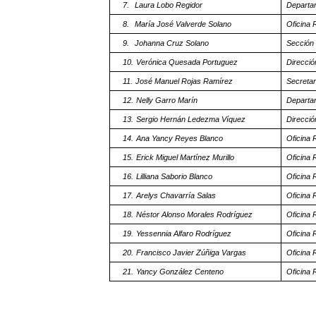
7.
Laura Lobo Regidor
Departam
8.
María José Valverde Solano
Oficina 
9.
Johanna Cruz Solano
Sección 
10.
Verónica Quesada Portuguez
Direcció
11.
José Manuel Rojas Ramírez
Secretar
12.
Nelly Garro Marín
Departam
13.
Sergio Hernán Ledezma Víquez
Direcció
14.
Ana Yancy Reyes Blanco
Oficina 
15.
Erick Miguel Martínez Murillo
Oficina 
16.
Lilliana Saborio Blanco
Oficina 
17.
Arelys Chavarría Salas
Oficina 
18.
Néstor Alonso Morales Rodríguez
Oficina 
19.
Yessennia Alfaro Rodríguez
Oficina 
20.
Francisco Javier Zúñiga Vargas
Oficina 
21.
Yancy González Centeno
Oficina 