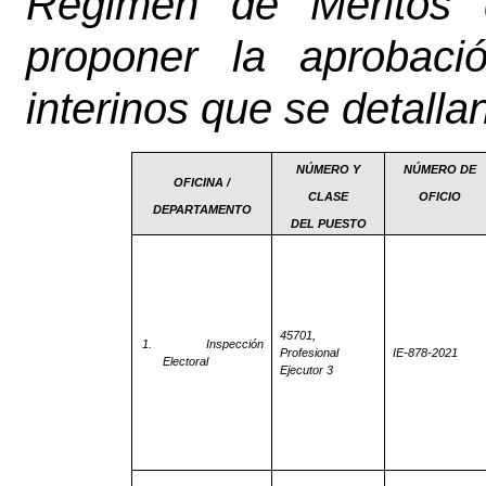
Régimen de Méritos 
proponer la aprobaci
interinos que se detalla
NÚMERO Y
NÚMERO DE
OFICINA /
CLASE
OFICIO
DEPARTAMENTO
DEL PUESTO
45701,
1.
Inspección
Profesional
IE-878-2021
Electoral
Ejecutor 3