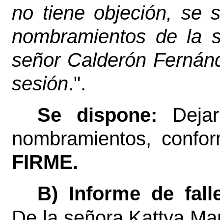
no tiene objeción, se so
nombramientos de la s
señor Calderón Fernánd
sesión
.".
Se dispone:
Deja
nombramientos, conform
FIRME.
B) Informe de fall
De la señora Kattya Ma