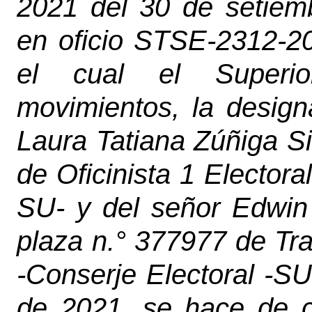
2021 del 30 de setie
en oficio STSE-2312-2
el cual el Superio
movimientos, la design
Laura Tatiana Zúñiga Si
de Oficinista 1 Electora
SU- y del señor Edwin
plaza n.° 377977 de Tra
-Conserje Electoral -SU-
de 2021, se hace de c